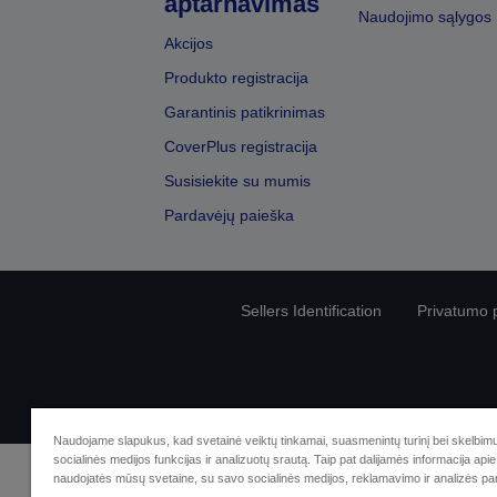
aptarnavimas
Naudojimo sąlygos
Akcijos
Produkto registracija
Garantinis patikrinimas
CoverPlus registracija
Susisiekite su mumis
Pardavėjų paieška
Sellers Identification
Privatumo p
Naudojame slapukus, kad svetainė veiktų tinkamai, suasmenintų turinį bei skelbimu
socialinės medijos funkcijas ir analizuotų srautą. Taip pat dalijamės informacija apie 
naudojatės mūsų svetaine, su savo socialinės medijos, reklamavimo ir analizės par