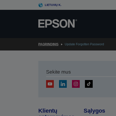
Skip
LIETUVIŲ K.
to
main
content
PAGRINDINIS
Update Forgotten Password
Sekite mus
Klientų
Sąlygos