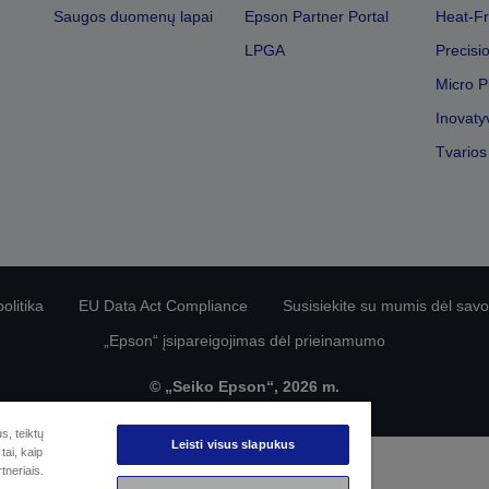
Saugos duomenų lapai
Epson Partner Portal
Heat-Fr
LPGA
Precisi
Micro P
Inovaty
Tvarios
olitika
EU Data Act Compliance
Susisiekite su mumis dėl sa
„Epson“ įsipareigojimas dėl prieinamumo
© „Seiko Epson“, 2026 m.
s, teiktų
Leisti visus slapukus
tai, kaip
tneriais.