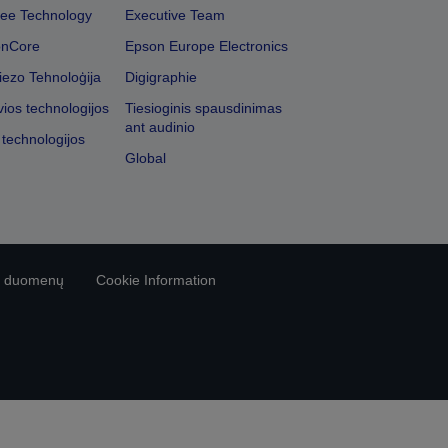
ee Technology
Executive Team
onCore
Epson Europe Electronics
iezo Tehnoloģija
Digigraphie
vios technologijos
Tiesioginis spausdinimas
ant audinio
 technologijos
Global
vo duomenų
Cookie Information