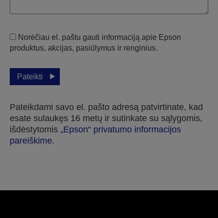
Norėčiau el. paštu gauti informaciją apie Epson
produktus, akcijas, pasiūlymus ir renginius.
Pateikti
Pateikdami savo el. pašto adresą patvirtinate, kad
esate sulaukęs 16 metų ir sutinkate su sąlygomis,
išdėstytomis
„Epson“ privatumo informacijos
pareiškime
.
Dėkojame, kad pateikėte savo paraišką.
Su jumis susisieksime per artimiausias kelias
darbo dienas.