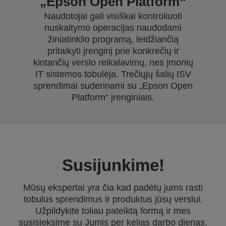
„Epson Open Platform“
Naudotojai gali visiškai kontroliuoti
nuskaitymo operacijas naudodami
žiniatinklio programą, leidžiančią
pritaikyti įrenginį prie konkrečių ir
kintančių verslo reikalavimų, nes įmonių
IT sistemos tobulėja. Trečiųjų šalių ISV
sprendimai suderinami su „Epson Open
Platform“ įrenginiais.
Susijunkime!
Mūsų ekspertai yra čia kad padėtų jums rasti
tobulus sprendimus ir produktus jūsų verslui.
Užpildykite toliau pateiktą formą ir mes
susisieksime su Jumis per kelias darbo dienas.