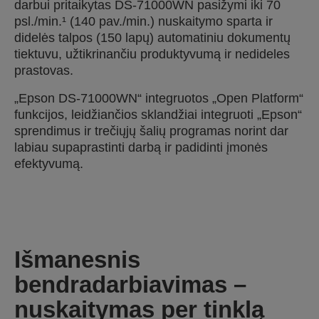
darbui pritaikytas DS-71000WN pasižymi iki 70
psl./min.¹ (140 pav./min.) nuskaitymo sparta ir
didelės talpos (150 lapų) automatiniu dokumentų
tiektuvu, užtikrinančiu produktyvumą ir nedideles
prastovas.
„Epson DS-71000WN“ integruotos „Open Platform“
funkcijos, leidžiančios sklandžiai integruoti „Epson“
sprendimus ir trečiųjų šalių programas norint dar
labiau supaprastinti darbą ir padidinti įmonės
efektyvumą.
Išmanesnis
bendradarbiavimas –
nuskaitymas per tinklą