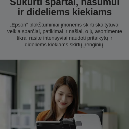
Sukurti spartai, našumui
ir dideliems kiekiams
„Epson“ plokštuminiai įmonėms skirti skaitytuvai
veikia sparčiai, patikimai ir našiai, o jų asortimente
tikrai rasite intensyviai naudoti pritaikytų ir
dideliems kiekiams skirtų įrenginių.