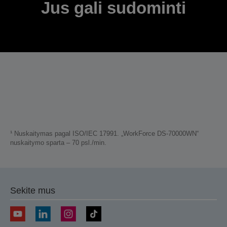
Jus gali sudominti
¹ Nuskaitymas pagal ISO/IEC 17991. „WorkForce DS-70000WN“
nuskaitymo sparta – 70 psl./min.
Sekite mus