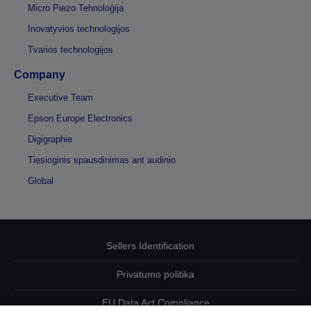
Micro Piezo Tehnoloģija
Inovatyvios technologijos
Tvarios technologijos
Company
Executive Team
Epson Europe Electronics
Digigraphie
Tiesioginis spausdinimas ant audinio
Global
Sellers Identification
Privatumo politika
EU Data Act Compliance