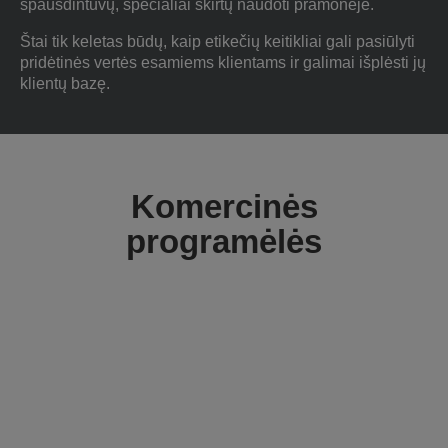
spausdintuvų, specialiai skirtų naudoti pramonėje.
Štai tik keletas būdų, kaip etikečių keitikliai gali pasiūlyti
pridėtinės vertės esamiems klientams ir galimai išplėsti jų
klientų bazę.
Komercinės
programėlės