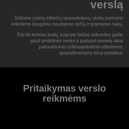
verslą
Siūlome įvairių etikečių spausdintuvų, skirtų įvairioms
reikmėms daugeliui naudojimo sričių ir pramonės šakų.
Štai tik keletas būdų, kaip per kelias sekundes galite
gauti pridėtinės vertės ir padaryti poveikį akiai
patraukliomis ryškiaspalvėmis etiketėmis,
spausdinamoms kilus poreikiui.
Pritaikymas verslo
reikmėms