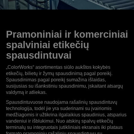
Pramoniniai ir komerciniai
spalviniai etikečių
spausdintuvai
„ColorWorks“ asortimentas siūlo aukštos kokybės
etikečių, bilietų ir žymų spausdinimą pagal poreikį.
Spausdinimas pagal poreikį sumažina išlaidas,
susijusias su išankstiniu spausdinimu, įskaitant atsargų
valdymą ir atliekas.
Spausdintuvuose naudojama rašalinių spausdintuvų
technologija, todėl jie yra suderinami su įvairiomis
medžiagomis ir užtikrina ilgalaikius spaudinius, atsparius
vandeniui ir išblukimui. Nuo atskirų spalvų etikečių
terminalų su integruotais jutikliniais ekranais iki plataus
formato pramoninių rašalinių spausdintuvų su