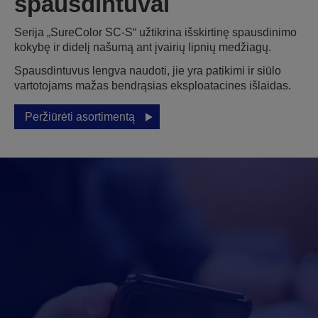
spausdintuvai
Serija „SureColor SC-S“ užtikrina išskirtinę spausdinimo
kokybę ir didelį našumą ant įvairių lipnių medžiagų.
Spausdintuvus lengva naudoti, jie yra patikimi ir siūlo
vartotojams mažas bendrąsias eksploatacines išlaidas.
Peržiūrėti asortimentą