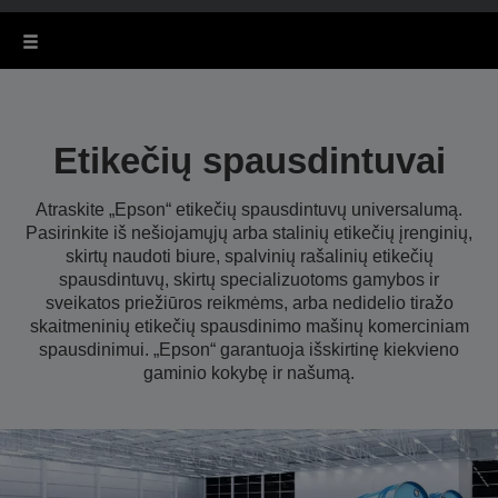
Etikečių spausdintuvai
Atraskite „Epson“ etikečių spausdintuvų universalumą.
Pasirinkite iš nešiojamųjų arba stalinių etikečių įrenginių,
skirtų naudoti biure, spalvinių rašalinių etikečių
spausdintuvų, skirtų specializuotoms gamybos ir
sveikatos priežiūros reikmėms, arba nedidelio tiražo
skaitmeninių etikečių spausdinimo mašinų komerciniam
spausdinimui. „Epson“ garantuoja išskirtinę kiekvieno
gaminio kokybę ir našumą.