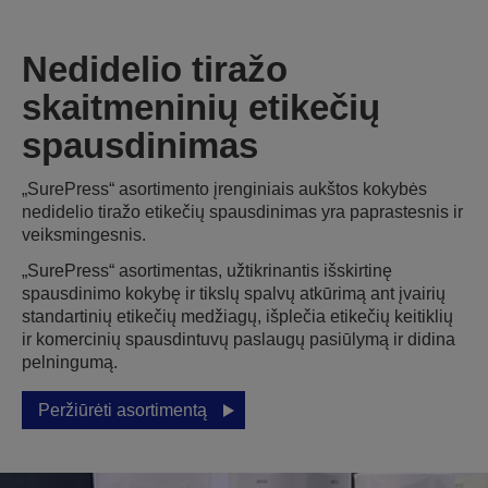
Nedidelio tiražo
skaitmeninių etikečių
spausdinimas
„SurePress“ asortimento įrenginiais aukštos kokybės
nedidelio tiražo etikečių spausdinimas yra paprastesnis ir
veiksmingesnis.
„SurePress“ asortimentas, užtikrinantis išskirtinę
spausdinimo kokybę ir tikslų spalvų atkūrimą ant įvairių
standartinių etikečių medžiagų, išplečia etikečių keitiklių
ir komercinių spausdintuvų paslaugų pasiūlymą ir didina
pelningumą.
Peržiūrėti asortimentą