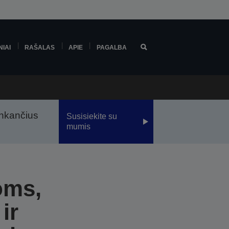
NIAI
RAŠALAS
APIE
PAGALBA
tinkančius
Susisiekite su
mumis
oms,
ir