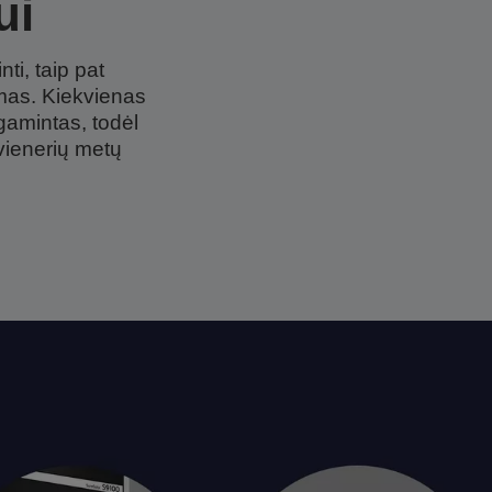
ui
ti, taip pat
imas. Kiekvienas
gamintas, todėl
 vienerių metų