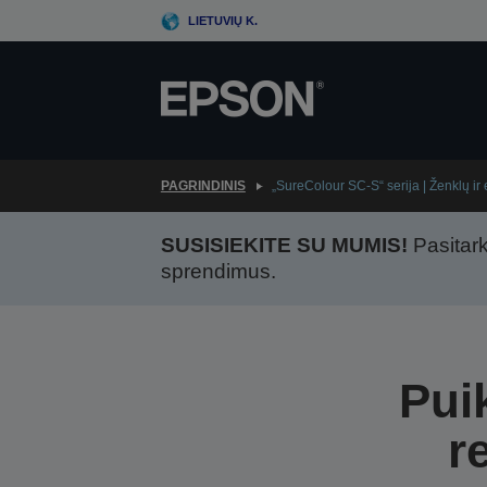
Skip
LIETUVIŲ K.
to
main
content
PAGRINDINIS
„SureColour SC-S“ serija | Ženklų i
SUSISIEKITE SU MUMIS!
Pasitark
sprendimus.
Pui
r