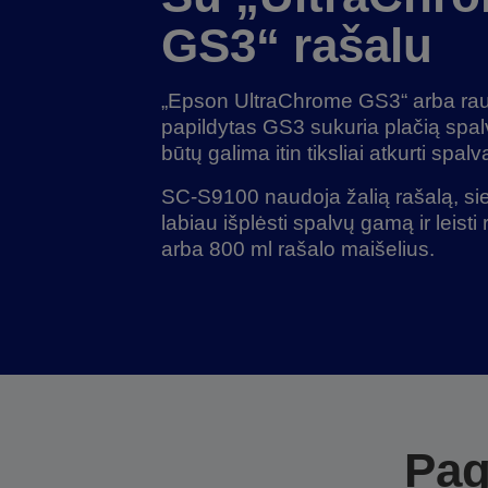
GS3“ rašalu
„Epson UltraChrome GS3“ arba ra
papildytas GS3 sukuria plačią spa
būtų galima itin tiksliai atkurti spalv
SC-S9100 naudoja žalią rašalą, sie
labiau išplėsti spalvų gamą ir leisti ri
arba 800 ml rašalo maišelius.
Pag