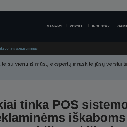
NAMAMS
VERSLUI
INDUSTRY
GAMI
r eksponatų spausdinimas
ite su vienu iš mūsų ekspertų ir raskite jūsų verslui 
kiai tinka POS sistem
eklaminėms iškaboms 