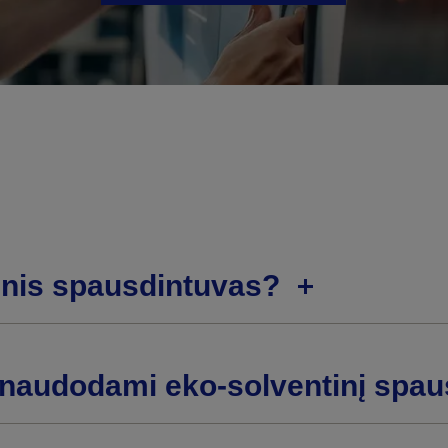
inis spausdintuvas?
i naudodami eko-solventinį spa