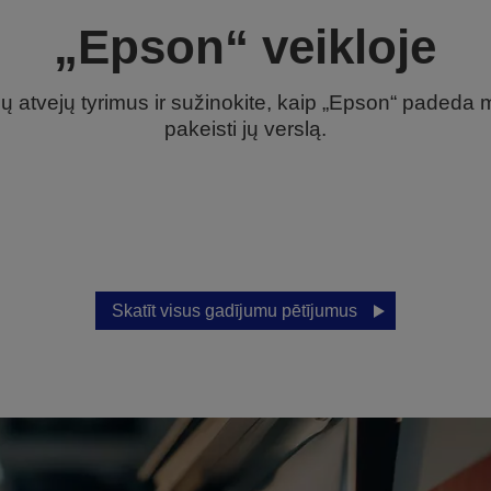
„Epson“ veikloje
sų atvejų tyrimus ir sužinokite, kaip „Epson“ paded
pakeisti jų verslą.
Skatīt visus gadījumu pētījumus