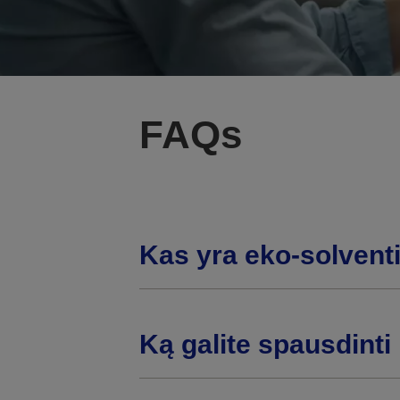
FAQs
Kas yra eko-solvent
Ką galite spausdint