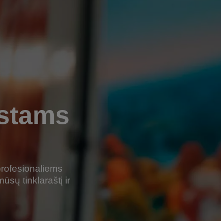
istams
profesionaliems
ūsų tinklaraštį ir