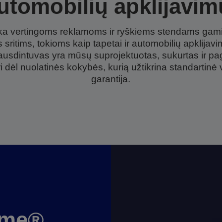
utomobilių apklijavim
inka vertingoms reklamoms ir ryškiems stendams gamin
 sritims, tokioms kaip tapetai ir automobilių apklijav
pausdintuvas yra mūsų suprojektuotas, sukurtas ir pa
ikri dėl nuolatinės kokybės, kurią užtikrina standartinė
garantija.
ome®