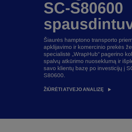
SC-S80600
spausdintu
Šiaurės hamptono transporto prie
apklijavimo ir komercinio prekės ž
specialistė „WrapHub“ pagerino ko
spalvų atkūrimo nuoseklumą ir išpl
savo klientų bazę po investicijų į S
S80600.
ŽIŪRĖTI ATVEJO ANALIZĘ