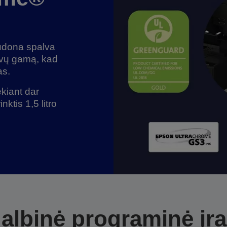
udona spalva
lvų gamą, kad
as.
kiant dar
nktis 1,5 litro
albinė programinė įr