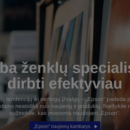
ba ženklų special
dirbti efektyviau
jų tendencijų iki vertingų įžvalgų – „Epson“ padeda 
stams neatsilikti nuo naujienų ir produktų. Naršykite m
sužinokite, kas įmanoma naudojant „Epson“.
„Epson“ naujienų kambarys