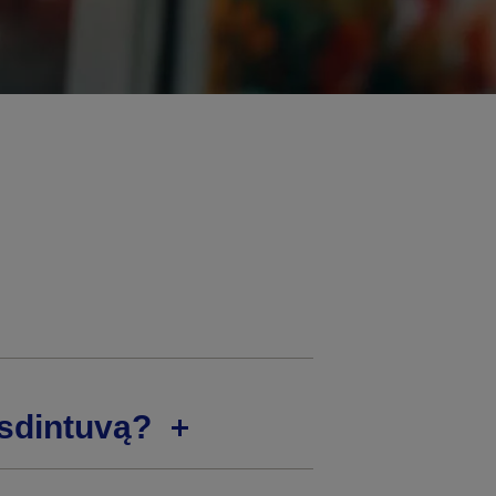
usdintuvą?