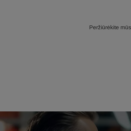
Peržiūrėkite mū