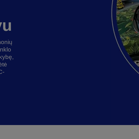
vu
monių
enklo
kybę,
ėtė
C-