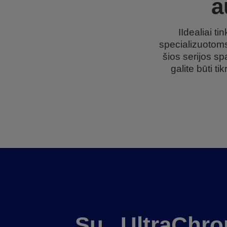
a
IIdealiai t
specializuotoms
šios serijos s
galite būti t
Su „UltraChr