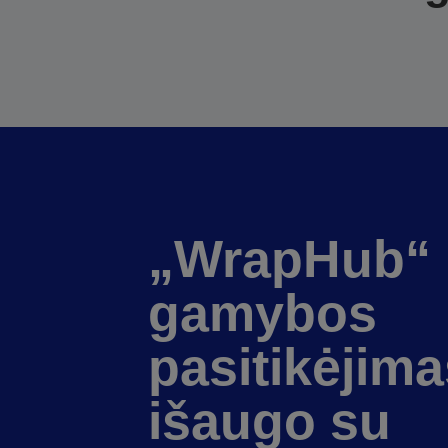
„WrapHub“
gamybos
pasitikėjima
išaugo su