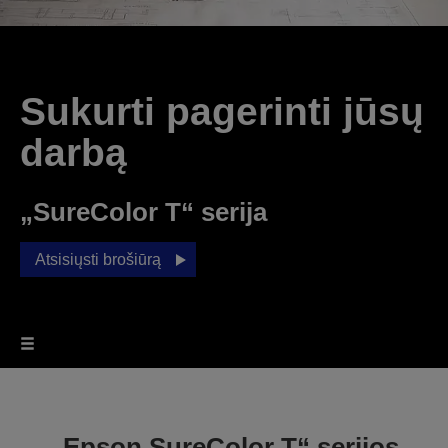
Sukurti pagerinti jūsų
darbą
„SureColor T“ serija
Atsisiųsti brošiūrą
„Epson SureColor T“ serijos