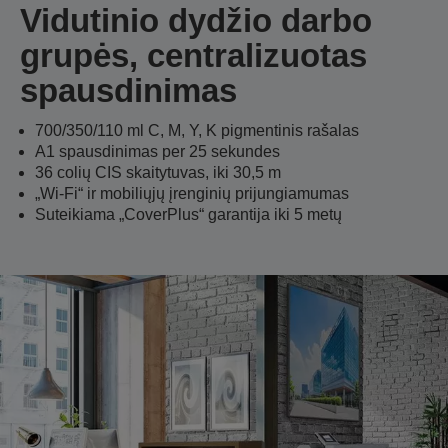
Vidutinio dydžio darbo
grupės, centralizuotas
spausdinimas
700/350/110 ml C, M, Y, K pigmentinis rašalas
A1 spausdinimas per 25 sekundes
36 colių CIS skaitytuvas, iki 30,5 m
„Wi-Fi“ ir mobiliųjų įrenginių prijungiamumas
Suteikiama „CoverPlus“ garantija iki 5 metų