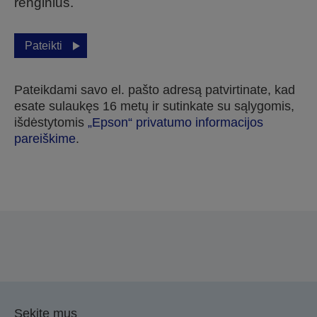
renginius.
Pateikti
Pateikdami savo el. pašto adresą patvirtinate, kad
esate sulaukęs 16 metų ir sutinkate su sąlygomis,
išdėstytomis
„Epson“ privatumo informacijos
pareiškime
.
Dėkojame, kad pateikėte savo paraišką.
Su jumis susisieksime per artimiausias kelias
darbo dienas.
Sekite mus