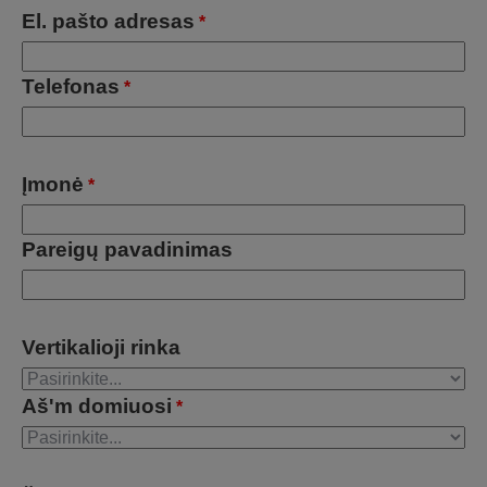
El. pašto adresas
*
Telefonas
*
Įmonė
*
Pareigų pavadinimas
Vertikalioji rinka
Aš'm domiuosi
*