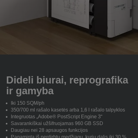
Dideli biurai, reprografika
ir gamyba
Iki 150 SQM/ph
350/700 ml rašalo kasetės arba 1,6 l rašalo talpyklos
Integruotas „Adobe® PostScript Engine 3“
Savarankiškai užšifruojamas 960 GB SSD
Daugiau nei 28 apsaugos funkcijos
Pagaminta iš perdirbtų medžiagų, kurių dalis iki 30 %