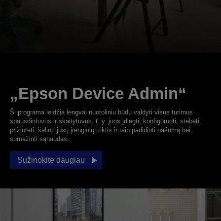
„Epson Device Admin“
Ši programa leidžia lengvai nuotoliniu būdu valdyti visus turimus
spausdintuvus ir skaitytuvus, t. y. juos įdiegti, konfigūruoti, stebėti,
prižiūrėti, šalinti jūsų įrenginių triktis ir taip padidinti našumą bei
sumažinti sąnaudas.
Sužinokite daugiau