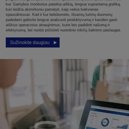
kur. Gamybos monitorius pateikia aiškią, lengvai suprantamą grafiką,
kuri leidžia akimirksniu pamatyti, kaip veikia kiekvienas
spausdintuvas. Kad ir kur bebūtumėte, išsamių turimų duomenų
padedami galėsite lengvai analizuoti produktyvumą ir kasdien gauti
aiškius operacinius atnaujinimus, kurie leis padidinti našumą ir
efektyvumą, bei nuolat prižiūrėti nuotolinio trikčių šalinimo paslaugas.
Sužinokite daugiau