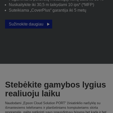
Nuskaitykite iki 30,5 m taikydami 10 ips* (*MFP)
Suteikiama „CoverPlus“ garantija iki 5 metų
Sužinokite daugiau
Stebėkite gamybos lygius
realiuoju laiku
Naudodami „Epson Cloud Solution PORT“ žiniatinklio naršyklę su
išmaniesiems telefonams ir planšetiniams kompiuteriams skirta
programėle, galite patikrinti savo spausdintuvų būseną bet kada ir bet