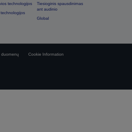
vios technologijos
Tiesioginis spausdinimas
ant audinio
 technologijos
Global
vo duomenų
Cookie Information