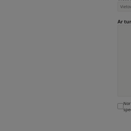
Ar tu
Nor
spe