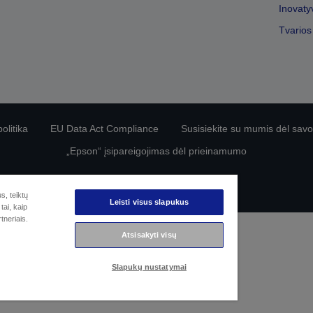
Inovaty
Tvarios
olitika
EU Data Act Compliance
Susisiekite su mumis dėl sa
„Epson“ įsipareigojimas dėl prieinamumo
© „Seiko Epson“, 2026 m.
s, teiktų
Leisti visus slapukus
tai, kaip
tneriais.
Atsisakyti visų
Slapukų nustatymai