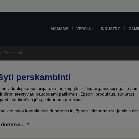
NAMAMS
VERSLUI
INDUSTRY
GAMI
 | Contact Us
šyti perskambinti
individualią konsultaciją apie tai, kaip jūs ir jūsų organizacija galite sum
 ir dirbti efektyviau naudodami patikimus „Epson“ produktus, sukurtus
giant į konkrečius jūsų sektoriaus poreikius.
ateikite savo kontaktinius duomenis ir „Epson“ ekspertas su jumis susis
domina...