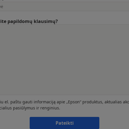
rite papildomų klausimų?
iu el. paštu gauti informaciją apie „Epson“ produktus, aktualias akc
cialius pasiūlymus ir renginius.
Pateikti