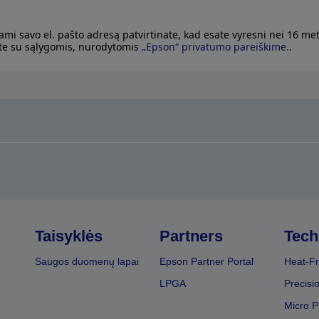
ami savo el. pašto adresą patvirtinate, kad esate vyresni nei 16 met
te su sąlygomis, nurodytomis
„Epson“ privatumo pareiškime.
.
Taisyklės
Partners
Tech
Saugos duomenų lapai
Epson Partner Portal
Heat-Fr
LPGA
Precisi
Micro P