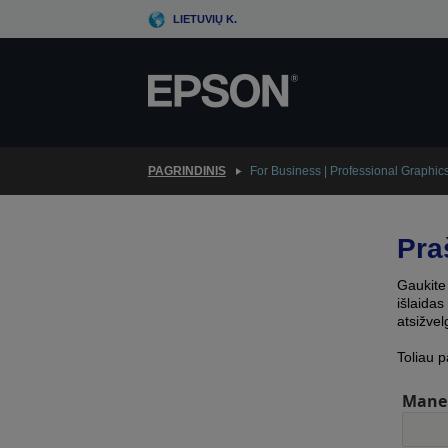
Skip
LIETUVIŲ K.
to
main
content
PAGRINDINIS
For Business | Professional Graphics
Pra
Gaukite 
išlaidas
atsižvel
Toliau p
Mane 