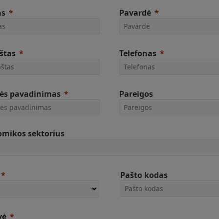
as
Pavardė
aštas
Telefonas
ės pavadinimas
Pareigos
mikos sektorius
Pašto kodas
vė