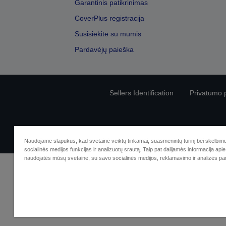
Garantinis patikrinimas
CoverPlus registracija
Susisiekite su mumis
Pardavėjų paieška
Sellers Identification
Privatumo p
Naudojame slapukus, kad svetainė veiktų tinkamai, suasmenintų turinį bei skelbimu
socialinės medijos funkcijas ir analizuotų srautą. Taip pat dalijamės informacija apie 
naudojatės mūsų svetaine, su savo socialinės medijos, reklamavimo ir analizės par