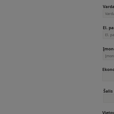
Vard
El. p
Įmon
Ekono
Šalis
Vieto