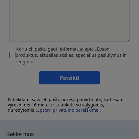
Noriu el. paštu gauti informaciją apie „Epson“
produktus, aktualias akcijas, specialius pasiūlymus ir
renginius.
Pateikti
Pateikdami savo el. pašto adresą patvirtinate, kad esate
vyresni nei 16 metų, ir sutinkate su sąlygomis,
nurodytomis
„Epson“ privatumo pareiškime.
.
Sekite mus