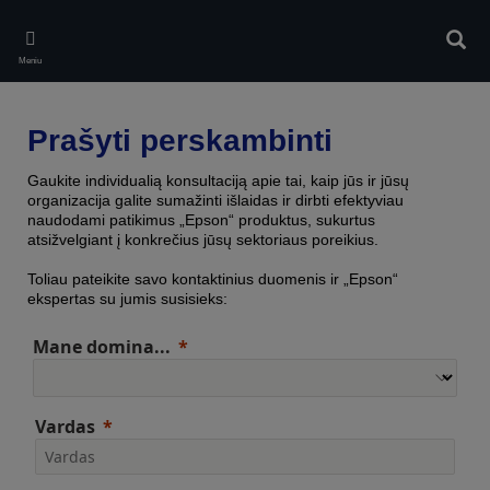
Skip
to
Ieškot
main
Meniu
content
Prašyti perskambinti
Gaukite individualią konsultaciją apie tai, kaip jūs ir jūsų
organizacija galite sumažinti išlaidas ir dirbti efektyviau
naudodami patikimus „Epson“ produktus, sukurtus
atsižvelgiant į konkrečius jūsų sektoriaus poreikius.
Toliau pateikite savo kontaktinius duomenis ir „Epson“
ekspertas su jumis susisieks:
Mane domina...
Vardas