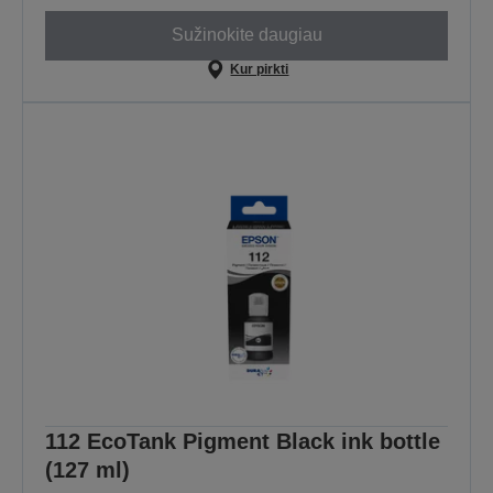
Sužinokite daugiau
Kur pirkti
112 EcoTank Pigment Black ink bottle
(127 ml)