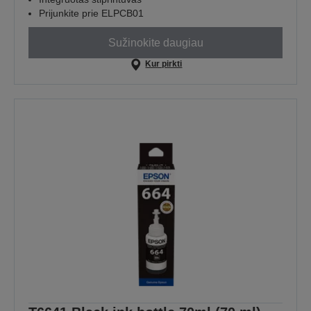
Prijunkite prie ELPCB01
Sužinokite daugiau
Kur pirkti