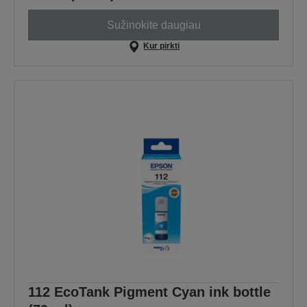
Sužinokite daugiau
Kur pirkti
112 EcoTank Pigment Cyan ink bottle