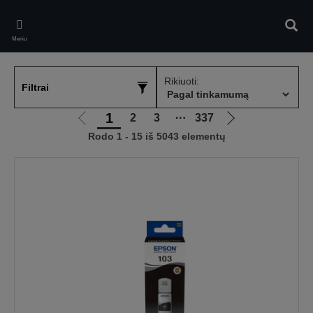
Skip
to
Ieškot
main
Meniu
content
Rikiuoti:
Filtrai
1
2
3
⋯
337
Eiti
Eiti
Rodo 1 - 15 iš 5043 elementų
į
į
ankstesnį
kitą
puslapį
puslapį