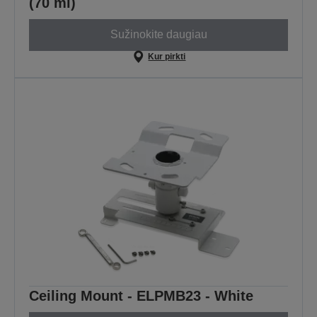
(70 ml)
Sužinokite daugiau
Kur pirkti
Ceiling Mount - ELPMB23 - White