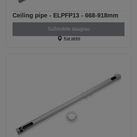
Ceiling pipe - ELPFP13 - 668-918mm
Sužinokite daugiau
Kur pirkti