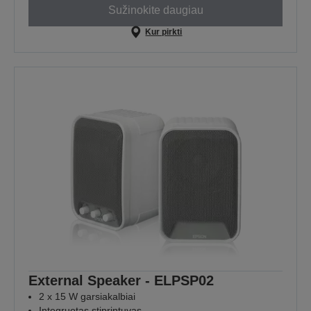
Sužinokite daugiau
Kur pirkti
External Speaker - ELPSP02
2 x 15 W garsiakalbiai
Integruotas stiprintuvas