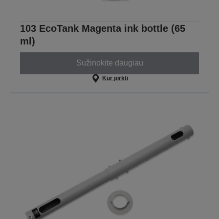
103 EcoTank Magenta ink bottle (65
ml)
Sužinokite daugiau
Kur pirkti