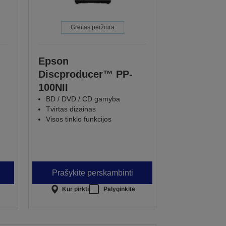
Greitas peržiūra
Epson
Discproducer™ PP-
100NII
BD / DVD / CD gamyba
Tvirtas dizainas
Visos tinklo funkcijos
Prašykite perskambinti
Kur pirkti
Palyginkite