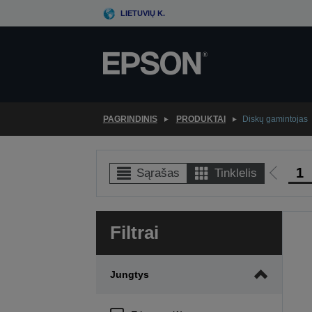
Skip
LIETUVIŲ K.
to
main
content
PAGRINDINIS
PRODUKTAI
Diskų gamintojas
1
Sąrašas
Tinklelis
Eiti
į
ankste
Filtrai
puslap
Jungtys