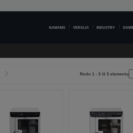
NAMAMS
VERSLUI
INDUSTRY
GAMI
Rodo 1 - 3 iš 3 elementų
Eiti
į
snį
kitą
į
puslapį