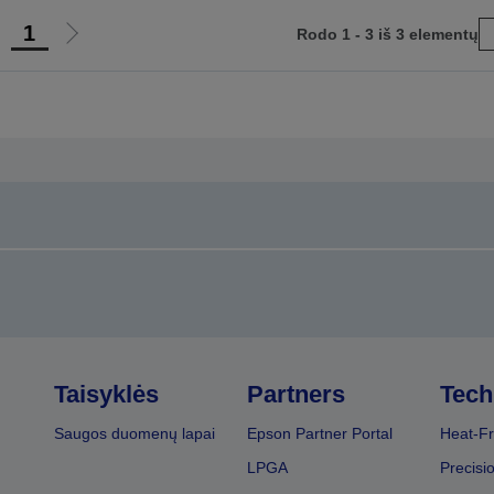
1
Rodo 1 - 3 iš 3 elementų
iti
Eiti
į
nkstesnį
kitą
uslapį
puslapį
Taisyklės
Partners
Tech
Saugos duomenų lapai
Epson Partner Portal
Heat-Fr
LPGA
Precisi