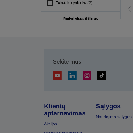
Teisė ir apskaita (2)
E
į
Rodyti visus 6 filtrus
a
p
Sekite mus
Klientų
Sąlygos
aptarnavimas
Naudojimo sąlygos
Akcijos