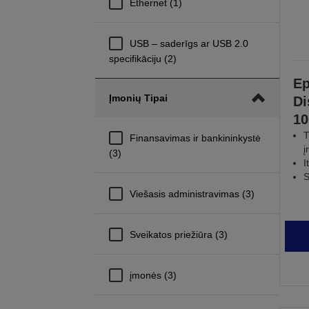
Ethernet (1)
USB – saderīgs ar USB 2.0
specifikāciju (2)
E
Įmonių Tipai
Di
10
T
Finansavimas ir bankininkystė
į
(3)
I
S
Viešasis administravimas (3)
Sveikatos priežiūra (3)
įmonės (3)