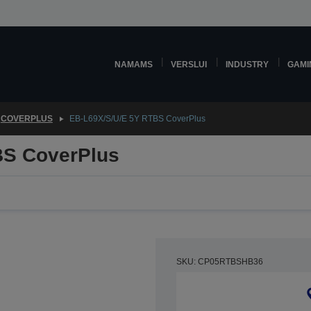
NAMAMS
VERSLUI
INDUSTRY
GAMI
COVERPLUS
EB-L69X/S/U/E 5Y RTBS CoverPlus
BS CoverPlus
SKU: CP05RTBSHB36