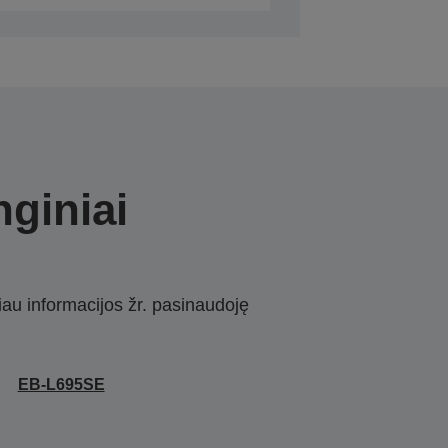
nginiai
iau informacijos žr. pasinaudoję
EB-L695SE