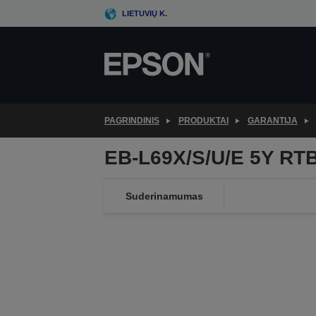
Skip
LIETUVIŲ K.
to
main
content
PAGRINDINIS
PRODUKTAI
GARANTIJA
EB-L69X/S/U/E 5Y RT
Suderinamumas