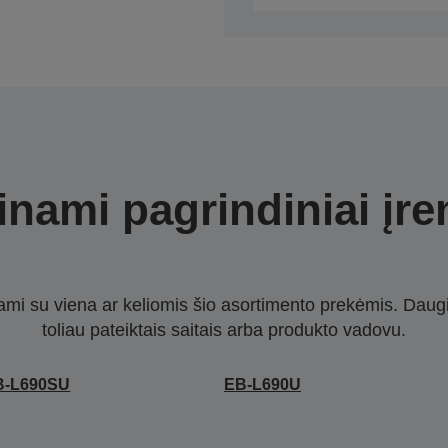
nami pagrindiniai įre
nami su viena ar keliomis šio asortimento prekėmis. Daug
toliau pateiktais saitais arba produkto vadovu.
B-L690SU
EB-L690U