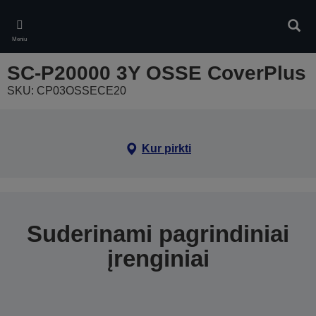
Skip
to
Ieškot
main
Meniu
content
SC-P20000 3Y OSSE CoverPlus
SKU: CP03OSSECE20
Kur pirkti
Suderinami pagrindiniai
įrenginiai