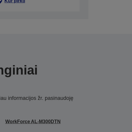
Kur pirkti
nginiai
iau informacijos žr. pasinaudoję
WorkForce AL-M300DTN