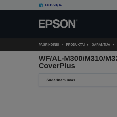
Skip
LIETUVIŲ K.
to
main
content
PAGRINDINIS
PRODUKTAI
GARANTIJA
WF/AL-M300/M310/M3
CoverPlus
Suderinamumas