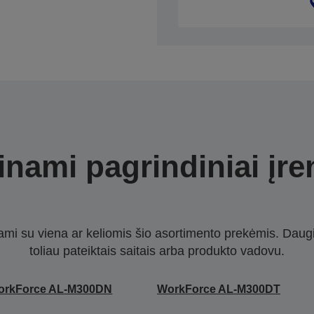
nami pagrindiniai įre
nami su viena ar keliomis šio asortimento prekėmis. Daug
toliau pateiktais saitais arba produkto vadovu.
orkForce AL-M300DN
WorkForce AL-M300DT