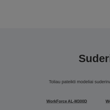
Suderi
Toliau pateikti modeliai suderi
WorkForce AL-M300D
W