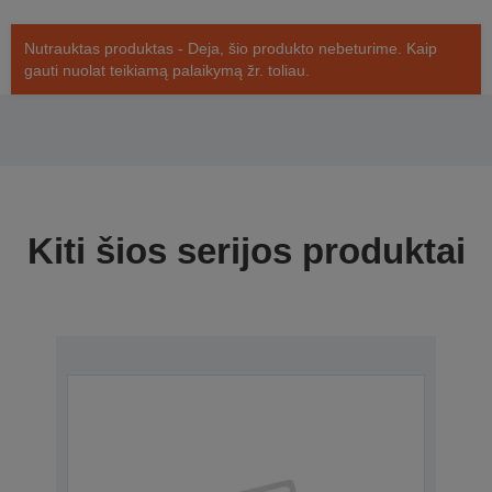
Nutrauktas produktas - Deja, šio produkto nebeturime. Kaip
gauti nuolat teikiamą palaikymą žr. toliau.
Kiti šios serijos produktai