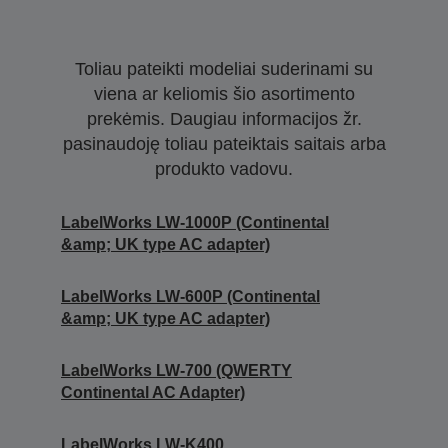
Toliau pateikti modeliai suderinami su
viena ar keliomis šio asortimento
prekėmis. Daugiau informacijos žr.
pasinaudoję toliau pateiktais saitais arba
produkto vadovu.
LabelWorks LW-1000P (Continental
&amp; UK type AC adapter)
LabelWorks LW-600P (Continental
&amp; UK type AC adapter)
LabelWorks LW-700 (QWERTY
Continental AC Adapter)
LabelWorks LW-K400