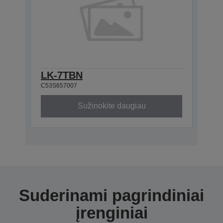
LK-7TBN
C53S657007
Sužinokite daugiau
Suderinami pagrindiniai
įrenginiai