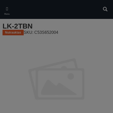
Skip
to
Ieškot
main
Meniu
content
LK-2TBN
SKU: C53S652004
Nutrauktas