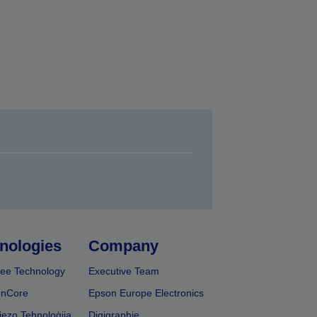
nologies
Company
ee Technology
Executive Team
onCore
Epson Europe Electronics
iezo Tehnoloģija
Digigraphie