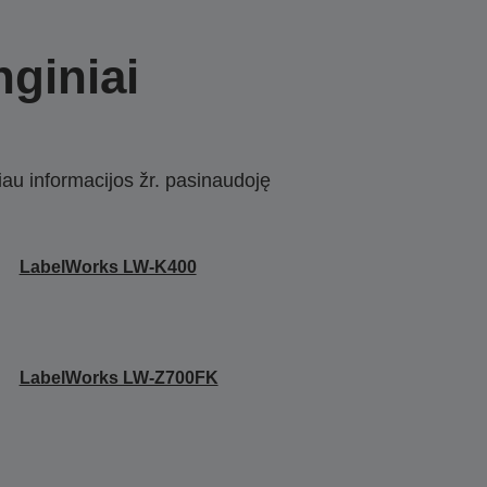
nginiai
iau informacijos žr. pasinaudoję
LabelWorks LW-K400
LabelWorks LW-Z700FK