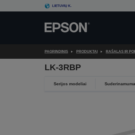
Skip
LIETUVIŲ K.
to
main
content
PAGRINDINIS
PRODUKTAI
RAŠALAS IR PO
LK-3RBP
Serijos modeliai
Suderinamum