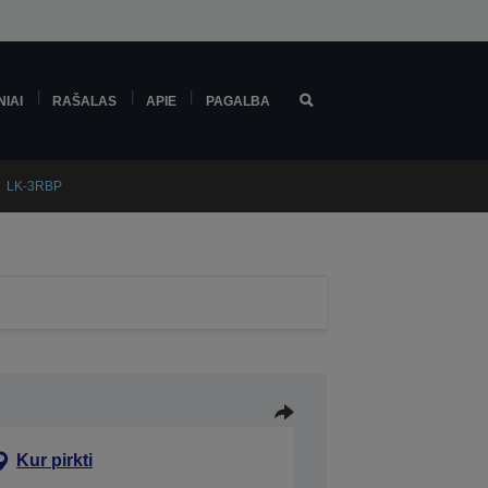
NIAI
RAŠALAS
APIE
PAGALBA
LK-3RBP
Kur pirkti