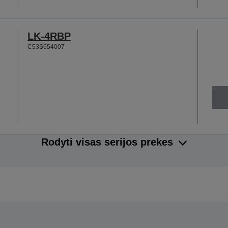
LK-4RBP
C53S654007
Rodyti visas serijos prekes