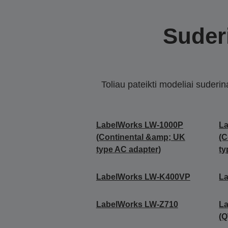
Suderi
Toliau pateikti modeliai suderi
LabelWorks LW-1000P
L
(Continental &amp; UK
(C
type AC adapter)
ty
LabelWorks LW-K400VP
L
LabelWorks LW-Z710
L
(