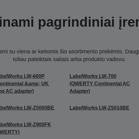
nami pagrindiniai įre
nami su viena ar keliomis šio asortimento prekėmis. Daug
toliau pateiktais saitais arba produkto vadovu.
abelWorks LW-600P
LabelWorks LW-700
ontinental &amp; UK
(QWERTY Continental AC
pe AC adapter)
Adapter)
abelWorks LW-Z5000BE
LabelWorks LW-Z5010BE
abelWorks LW-Z900FK
QWERTY)