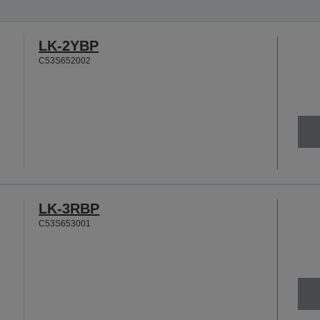
LK-2YBP
C53S652002
LK-3RBP
C53S653001