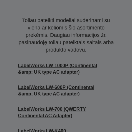
Toliau pateikti modeliai suderinami su
viena ar keliomis šio asortimento
prekėmis. Daugiau informacijos žr.
pasinaudoję toliau pateiktais saitais arba
produkto vadovu.
LabelWorks LW-1000P (Continental
&amp; UK type AC adapter)
LabelWorks LW-600P (Continental
&amp; UK type AC adapter)
LabelWorks LW-700 (QWERTY
Continental AC Adapter)
LabelWorks LW-K400