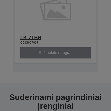
LK-7TBN
C53S657007
Sužinokite daugiau
Suderinami pagrindiniai
įrenginiai