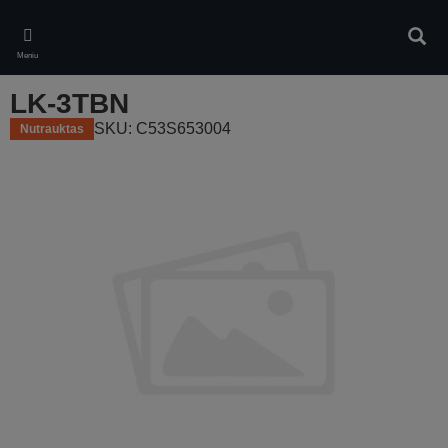
Skip
to
Ieškot
main
Meniu
content
LK-3TBN
SKU: C53S653004
Nutrauktas