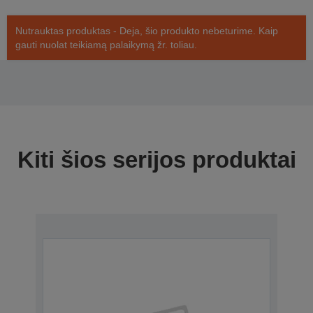
Nutrauktas produktas - Deja, šio produkto nebeturime. Kaip
gauti nuolat teikiamą palaikymą žr. toliau.
Kiti šios serijos produktai