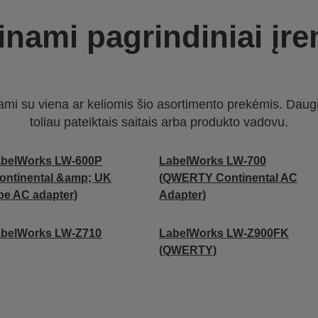
nami pagrindiniai įre
nami su viena ar keliomis šio asortimento prekėmis. Daug
toliau pateiktais saitais arba produkto vadovu.
abelWorks LW-600P
LabelWorks LW-700
ontinental &amp; UK
(QWERTY Continental AC
pe AC adapter)
Adapter)
abelWorks LW-Z710
LabelWorks LW-Z900FK
(QWERTY)