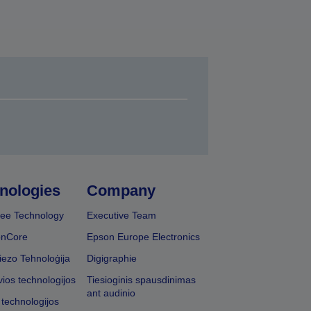
nologies
Company
ee Technology
Executive Team
onCore
Epson Europe Electronics
iezo Tehnoloģija
Digigraphie
vios technologijos
Tiesioginis spausdinimas
ant audinio
 technologijos