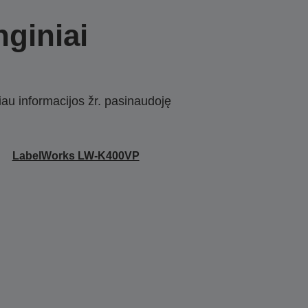
nginiai
iau informacijos žr. pasinaudoję
LabelWorks LW-K400VP