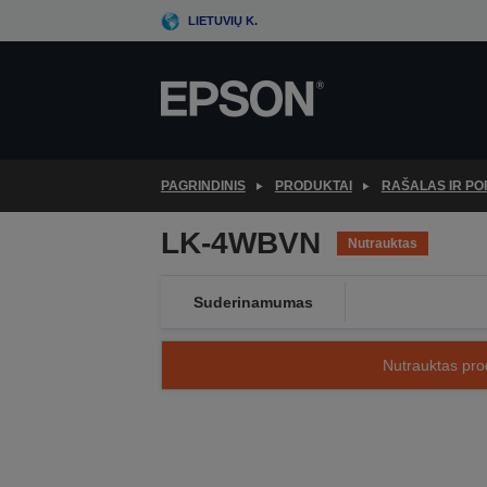
Skip
LIETUVIŲ K.
to
main
content
PAGRINDINIS
PRODUKTAI
RAŠALAS IR PO
LK-4WBVN
Nutrauktas
Suderinamumas
Nutrauktas prod