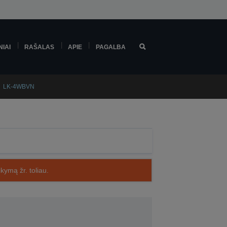
NIAI
RAŠALAS
APIE
PAGALBA
LK-4WBVN
kymą žr. toliau.