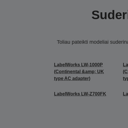
Suderi
Toliau pateikti modeliai suderi
LabelWorks LW-1000P
L
(Continental &amp; UK
(C
type AC adapter)
ty
LabelWorks LW-Z700FK
L