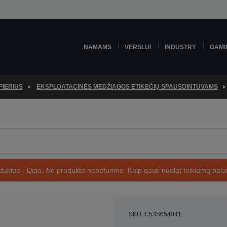
NAMAMS
VERSLUI
INDUSTRY
GAMI
PIERIUS
EKSPLOATACINĖS MEDŽIAGOS ETIKEČIŲ SPAUSDINTUVAMS
uktas - Deja, šio produkto nebeturime. Kaip gauti nuolat teikiamą palai
SKU: C53S654041