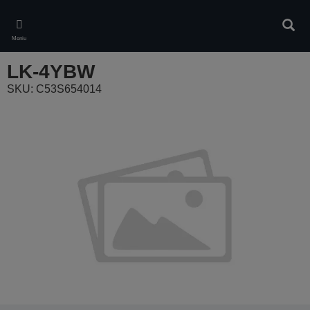
Skip
to
Ieškot
main
Meniu
content
LK-4YBW
SKU: C53S654014