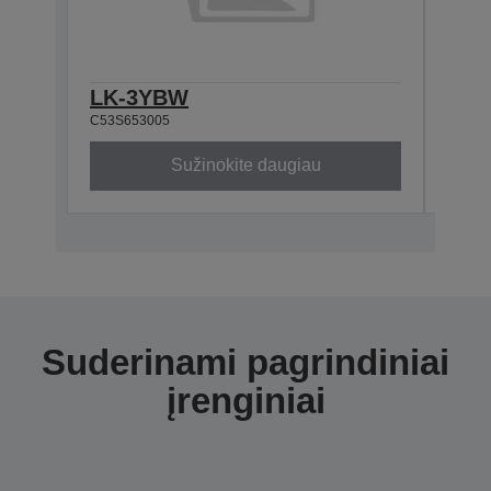
LK-3YBW
LK-
C53S653005
C53S6
Sužinokite daugiau
Suderinami pagrindiniai
įrenginiai