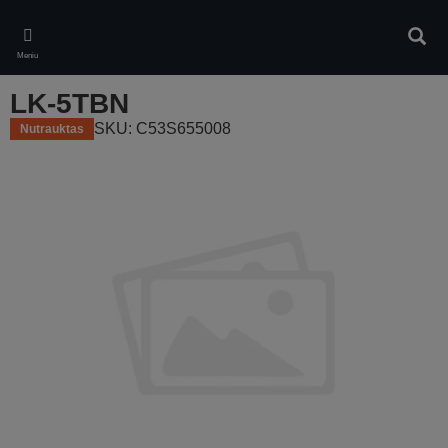
Skip
to
Ieškot
main
Meniu
content
LK-5TBN
SKU: C53S655008
Nutrauktas