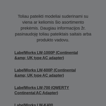
Toliau pateikti modeliai suderinami su
viena ar keliomis šio asortimento
prekėmis. Daugiau informacijos žr.
pasinaudoję toliau pateiktais saitais arba
produkto vadovu.
LabelWorks LW-1000P (Continental
&amp; UK type AC adapter)
LabelWorks LW-600P (Continental
&amp; UK type AC adapter)
LabelWorks LW-700 (QWERTY
Continental AC Adapter)
LabelWorks LW-K400