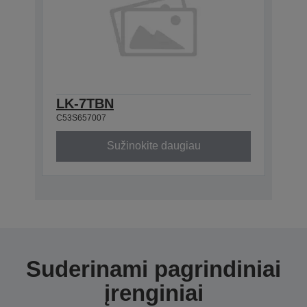
LK-7TBN
C53S657007
Sužinokite daugiau
Suderinami pagrindiniai
įrenginiai