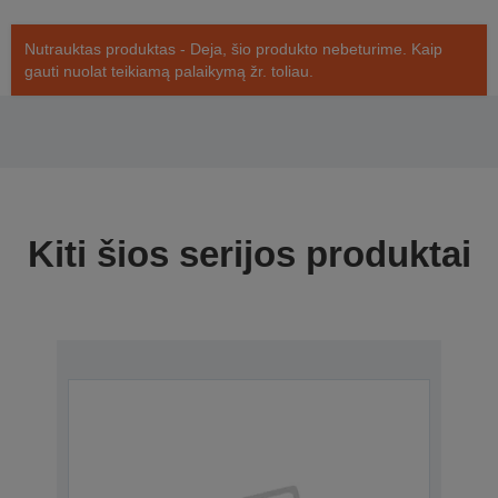
Nutrauktas produktas - Deja, šio produkto nebeturime. Kaip
gauti nuolat teikiamą palaikymą žr. toliau.
Kiti šios serijos produktai