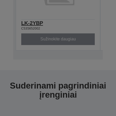
LK-2YBP
LK-
C53S652002
C53S6
Sužinokite daugiau
Suderinami pagrindiniai
įrenginiai