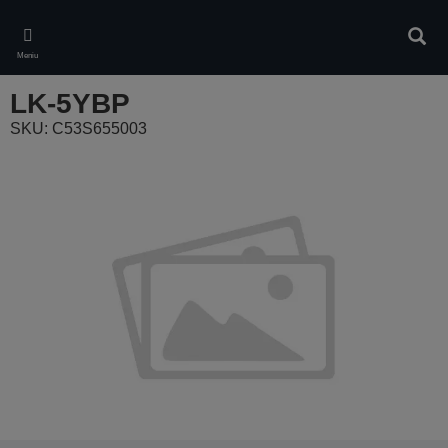
Skip
to
Ieškot
main
Meniu
content
LK-5YBP
SKU: C53S655003