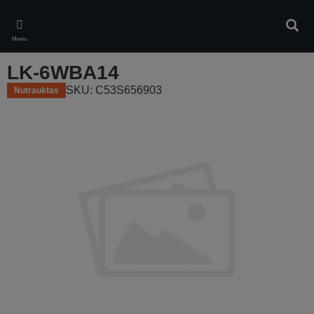
Skip
to
Ieškot
main
Meniu
content
LK-6WBA14
SKU: C53S656903
Nutrauktas