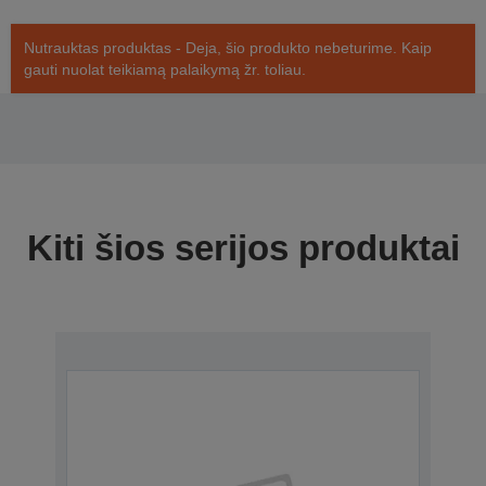
Nutrauktas produktas - Deja, šio produkto nebeturime. Kaip
gauti nuolat teikiamą palaikymą žr. toliau.
Kiti šios serijos produktai