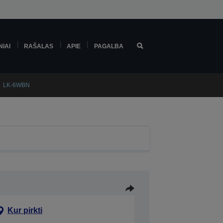
NIAI
RAŠALAS
APIE
PAGALBA
LK-6WBN
Kur pirkti