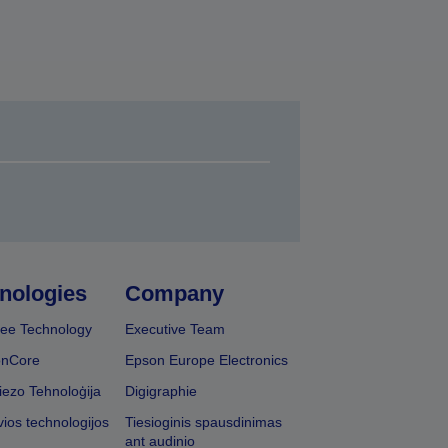
nologies
Company
ee Technology
Executive Team
onCore
Epson Europe Electronics
iezo Tehnoloģija
Digigraphie
vios technologijos
Tiesioginis spausdinimas
ant audinio