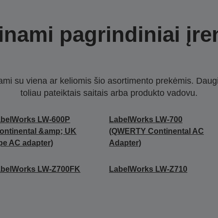
nami pagrindiniai įre
nami su viena ar keliomis šio asortimento prekėmis. Daug
toliau pateiktais saitais arba produkto vadovu.
abelWorks LW-600P
LabelWorks LW-700
ontinental &amp; UK
(QWERTY Continental AC
pe AC adapter)
Adapter)
abelWorks LW-Z700FK
LabelWorks LW-Z710