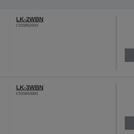
LK-2WBN
C53S652003
LK-3WBN
C53S653003