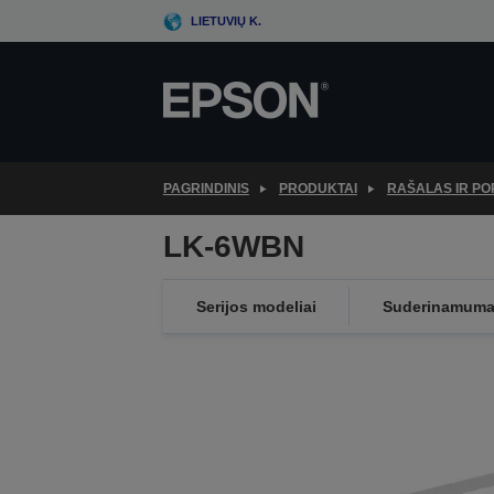
Skip
LIETUVIŲ K.
to
main
content
PAGRINDINIS
PRODUKTAI
RAŠALAS IR PO
LK-6WBN
Serijos modeliai
Suderinamum