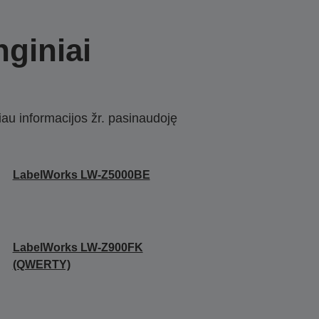
nginiai
iau informacijos žr. pasinaudoję
LabelWorks LW-Z5000BE
LabelWorks LW-Z900FK
(QWERTY)