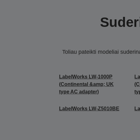
Suderi
Toliau pateikti modeliai suderi
LabelWorks LW-1000P
L
(Continental &amp; UK
(C
type AC adapter)
ty
LabelWorks LW-Z5010BE
L