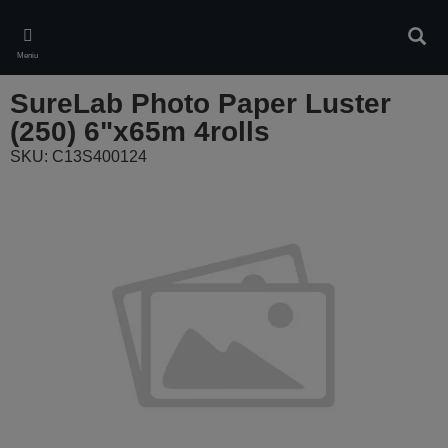
Skip
to
Ieškot
main
Meniu
content
SureLab Photo Paper Luster
(250) 6"x65m 4rolls
SKU: C13S400124