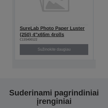
SureLab Photo Paper Luster
Sur
(250) 4"x65m 4rolls
(250
C13S400122
C13S4
Sužinokite daugiau
Suderinami pagrindiniai
įrenginiai