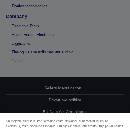
Tvarios technologijos
Company
Executive Team
Epson Europe Electronics
Digigraphie
Tiesioginis spausdinimas ant audinio
Global
Sellers Identification
Privatumo politika
EU Data Act Compliance
Naudojame slapukus, kad svetainė veiktų tinkamai, suasmenintų turinį bei
Susisiekite su mumis dėl savo duomenų
skelbimus, teiktų socialinės medijos funkcijas ir analizuotų srautą. Taip pat dalijamės