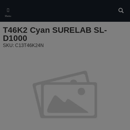
Skip
to
Ieškot
main
Meniu
content
T46K2 Cyan SURELAB SL-
D1000
SKU: C13T46K24N