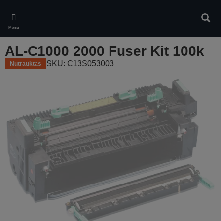
Skip
to
Ieškot
main
Meniu
content
AL-C1000 2000 Fuser Kit 100k
SKU: C13S053003
Nutrauktas