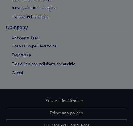
Inovatyvios technologijos
Tvarios technologijos
Company
Executive Team
Epson Europe Electronics
Digigraphie
Tiesioginis spausdinimas ant audinio
Global
Sellers Identification
Privatumo politika
EU Data Act Compliance