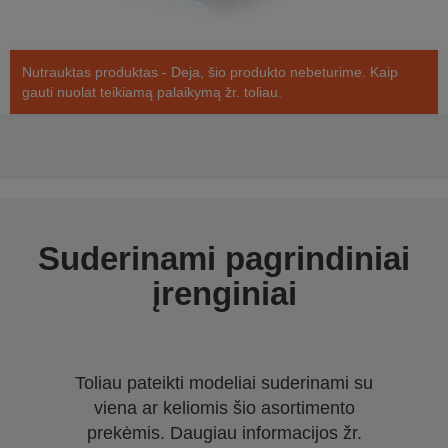
Nutrauktas produktas - Deja, šio produkto nebeturime. Kaip
gauti nuolat teikiamą palaikymą žr. toliau.
Suderinami pagrindiniai
įrenginiai
Toliau pateikti modeliai suderinami su
viena ar keliomis šio asortimento
prekėmis. Daugiau informacijos žr.