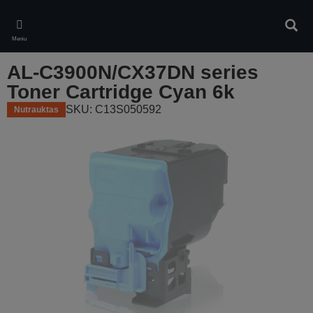
Skip
to
Ieškot
main
Meniu
content
AL-C3900N/CX37DN series
Toner Cartridge Cyan 6k
SKU: C13S050592
Nutrauktas