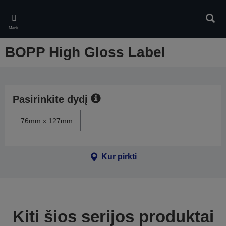
Skip
to
Ieškot
main
Meniu
content
BOPP High Gloss Label
Pasirinkite dydį
76mm x 127mm
Kur pirkti
Kiti šios serijos produktai