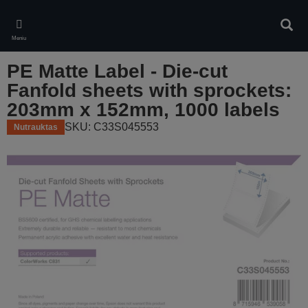
Skip
to
Ieškot
main
Meniu
content
PE Matte Label - Die-cut
Fanfold sheets with sprockets:
203mm x 152mm, 1000 labels
SKU: C33S045553
Nutrauktas