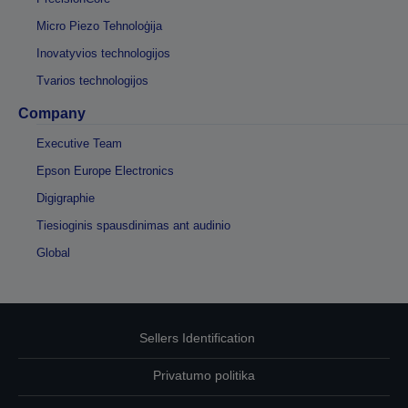
Micro Piezo Tehnoloģija
Inovatyvios technologijos
Tvarios technologijos
Company
Executive Team
Epson Europe Electronics
Digigraphie
Tiesioginis spausdinimas ant audinio
Global
Sellers Identification
Privatumo politika