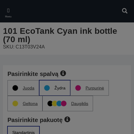
Skip
to
Ieškot
main
Meniu
content
101 EcoTank Cyan ink bottle
(70 ml)
SKU: C13T03V24A
Pasirinkite spalvą
Juoda
Žydra
Purpurinė
Geltona
Daugiklis
Pasirinkite pakuotę
Standartinis