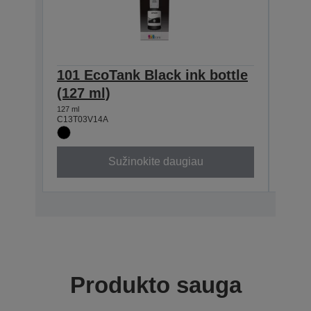
101 EcoTank Black ink bottle
101 
(127 ml)
(70 
127 ml
70 ml
C13T03V14A
C13T0
Sužinokite daugiau
Produkto sauga