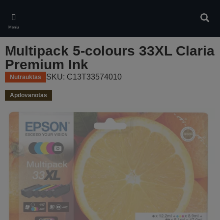
Skip
to
Ieškot
main
Meniu
content
Multipack 5-colours 33XL Claria
Premium Ink
SKU: C13T33574010
Nutrauktas
Apdovanotas