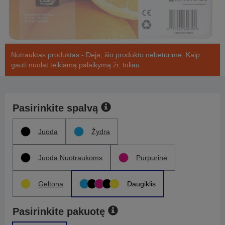
Nutrauktas produktas - Deja, šio produkto nebeturime. Kaip
gauti nuolat teikiamą palaikymą žr. toliau.
Pasirinkite spalvą
Juoda
Žydra
Juoda Nuotraukoms
Purpurinė
Geltona
Daugiklis
Pasirinkite pakuotę