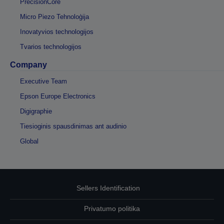
PrecisionCore
Micro Piezo Tehnoloģija
Inovatyvios technologijos
Tvarios technologijos
Company
Executive Team
Epson Europe Electronics
Digigraphie
Tiesioginis spausdinimas ant audinio
Global
Sellers Identification
Privatumo politika