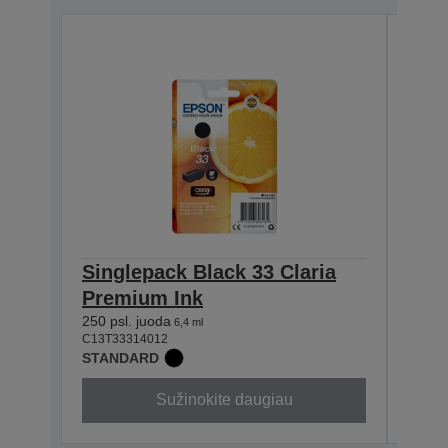
Singlepack Black 33 Claria
Sin
Premium Ink
Cla
250 psl. juoda
200 n
6,4 ml
C13T33314012
C13T3
STANDARD
STAN
Sužinokite daugiau