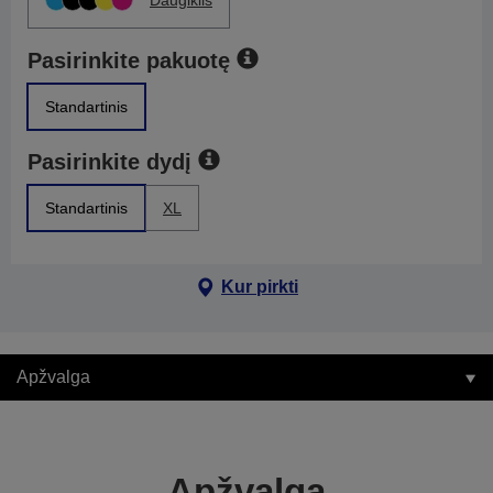
Daugiklis
Pasirinkite pakuotę
Standartinis
Pasirinkite dydį
Standartinis
XL
Kur pirkti
Apžvalga
Apžvalga