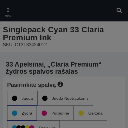
Skip
to
Ieškot
main
Meniu
content
Singlepack Cyan 33 Claria
Premium Ink
SKU: C13T33424012
33 Apelsinai, „Claria Premium“
žydros spalvos rašalas
Pasirinkite spalvą
Juoda
Juoda Nuotraukoms
Žydra
Purpurinė
Geltona