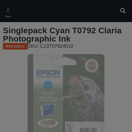
Skip
to
Ieškot
main
Meniu
content
Singlepack Cyan T0792 Claria
Photographic Ink
SKU: C13T07924010
Nutrauktas