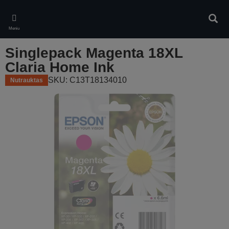
Skip
to
Ieškot
main
Meniu
content
Singlepack Magenta 18XL
Claria Home Ink
SKU: C13T18134010
Nutrauktas