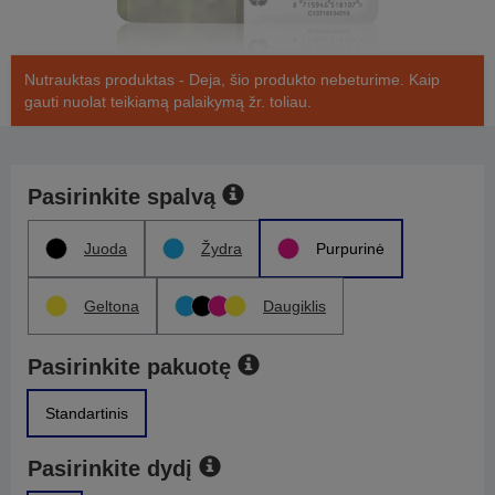
Nutrauktas produktas - Deja, šio produkto nebeturime. Kaip
gauti nuolat teikiamą palaikymą žr. toliau.
Pasirinkite spalvą
Juoda
Žydra
Purpurinė
Geltona
Daugiklis
Pasirinkite pakuotę
Standartinis
Pasirinkite dydį