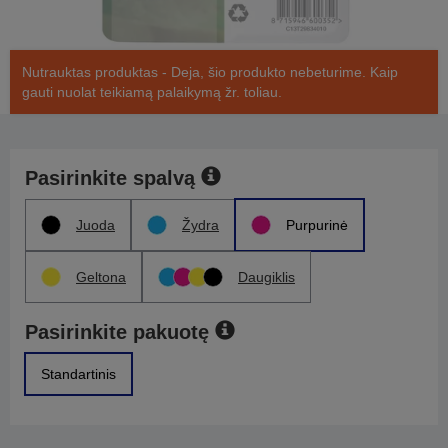
Nutrauktas produktas - Deja, šio produkto nebeturime. Kaip
gauti nuolat teikiamą palaikymą žr. toliau.
Pasirinkite spalvą
Juoda
Žydra
Purpurinė
Geltona
Daugiklis
Pasirinkite pakuotę
Standartinis