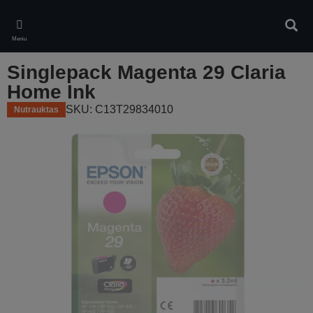
Skip
to
Ieškot
main
Meniu
content
Singlepack Magenta 29 Claria
Home Ink
SKU: C13T29834010
Nutrauktas