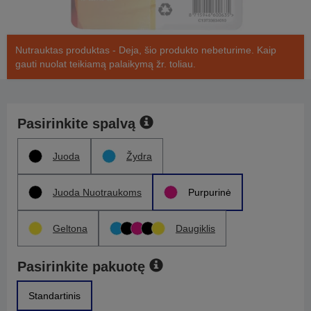
Nutrauktas produktas - Deja, šio produkto nebeturime. Kaip
gauti nuolat teikiamą palaikymą žr. toliau.
Pasirinkite spalvą
Juoda
Žydra
Juoda Nuotraukoms
Purpurinė
Geltona
Daugiklis
Pasirinkite pakuotę
Standartinis