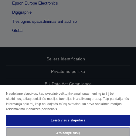
Epson Europe Electronics
Digigraphie
Tiesioginis spausdinimas ant audinio
Global
Sellers Identification
Privatumo politika
EU Data Act Compliance
Naudojame slapukus, kad svetainė veiktų tinkamai, suasmenintų turinį bei
Susisiekite su mumis dėl savo duomenų
skelbimus, teiktų socialinės medijos funkcijas ir analizuotų srautą. Taip pat dalijamės
informacija apie tai, kaip naudojatės mūsų svetaine, su savo socialinės medijos,
Cookie Information
reklamavimo ir analizės partneriais.
Leisti visus slapukus
„Epson“ įsipareigojimas dėl prieinamumo
Atsisakyti visų