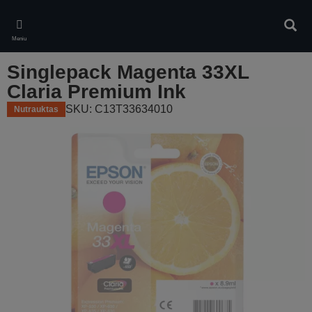
Skip
to
Ieškot
main
Meniu
content
Singlepack Magenta 33XL
Claria Premium Ink
SKU: C13T33634010
Nutrauktas