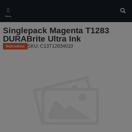
Skip
to
Ieškot
main
Meniu
content
Singlepack Magenta T1283
DURABrite Ultra Ink
SKU: C13T12834010
Nutrauktas