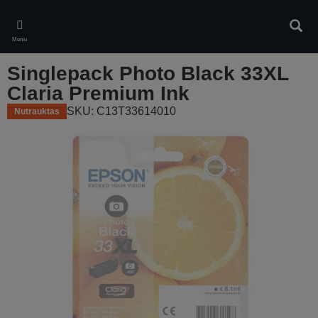
Skip
to
Ieškot
main
Meniu
content
Singlepack Photo Black 33XL
Claria Premium Ink
SKU: C13T33614010
Nutrauktas