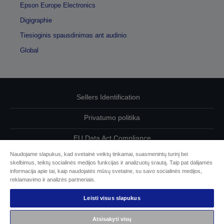
Epson Europe Electronics
Digigraphie
Tiesioginis spausdinimas ant audinio
Global
Sellers Identification
Privatumo politika
EU Data Act Compliance
Naudojame slapukus, kad svetainė veiktų tinkamai, suasmenintų turinį bei
Susisiekite su mumis dėl savo duomenų
skelbimus, teiktų socialinės medijos funkcijas ir analizuotų srautą. Taip pat dalijamės
informacija apie tai, kaip naudojatės mūsų svetaine, su savo socialinės medijos,
Cookie Information
reklamavimo ir analizės partneriais.
Leisti visus slapukus
„Epson“ įsipareigojimas dėl prieinamumo
Atsisakyti visų