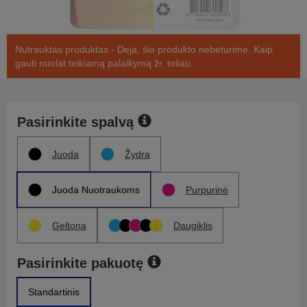
Nutrauktas produktas - Deja, šio produkto nebeturime. Kaip
gauti nuolat teikiamą palaikymą žr. toliau.
Pasirinkite spalvą
Juoda
Žydra
Juoda Nuotraukoms
Purpurinė
Geltona
Daugiklis
Pasirinkite pakuotę
Standartinis