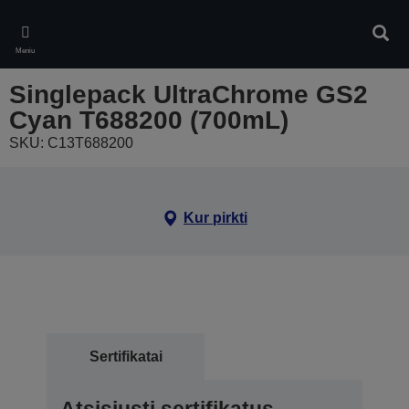
Skip
to
Ieškot
main
Meniu
content
Singlepack UltraChrome GS2
Cyan T688200 (700mL)
SKU: C13T688200
Kur pirkti
Sertifikatai
Atsisiųsti sertifikatus