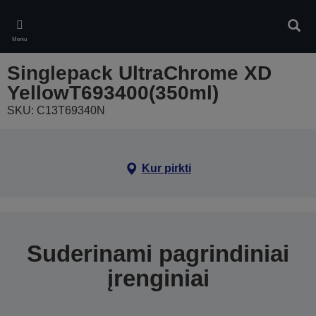
Skip
to
Ieškot
main
Meniu
content
Singlepack UltraChrome XD
YellowT693400(350ml)
SKU: C13T69340N
Kur pirkti
Suderinami pagrindiniai
įrenginiai