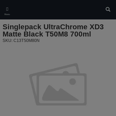
Skip
to
Ieškot
main
Meniu
content
Singlepack UltraChrome XD3
Matte Black T50M8 700ml
SKU: C13T50M80N