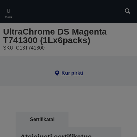
Skip
to
Ieškot
main
Meniu
content
UltraChrome DS Magenta
T741300 (1Lx6packs)
SKU: C13T741300
Kur pirkti
Sertifikatai
Atsisiųsti sertifikatus