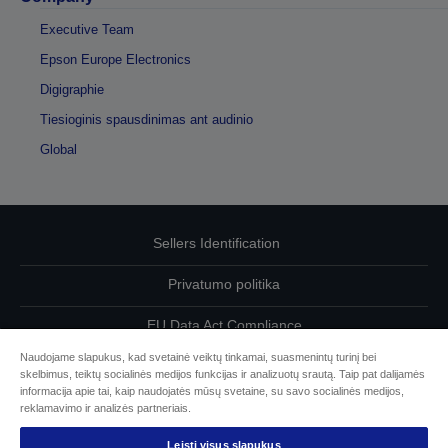
Executive Team
Epson Europe Electronics
Digigraphie
Tiesioginis spausdinimas ant audinio
Global
Sellers Identification
Privatumo politika
EU Data Act Compliance
Naudojame slapukus, kad svetainė veiktų tinkamai, suasmenintų turinį bei
Susisiekite su mumis dėl savo duomenų
skelbimus, teiktų socialinės medijos funkcijas ir analizuotų srautą. Taip pat dalijamės
informacija apie tai, kaip naudojatės mūsų svetaine, su savo socialinės medijos,
Cookie Information
reklamavimo ir analizės partneriais.
Leisti visus slapukus
„Epson“ įsipareigojimas dėl prieinamumo