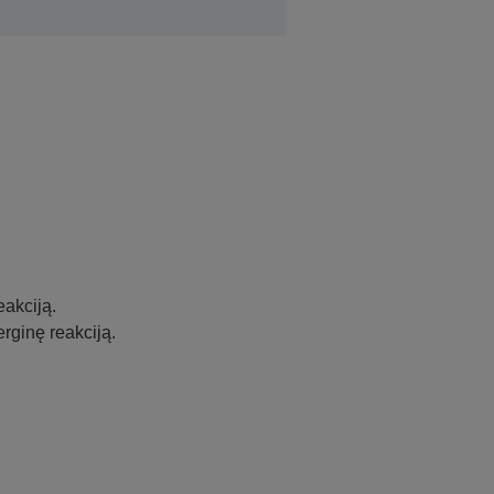
eakciją.
erginę reakciją.