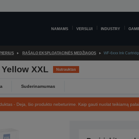
NAMAMS
VERSLUI
INDUSTRY
GAMI
PIERIUS
RAŠALO EKSPLOATACINĖS MEDŽIAGOS
WF-6xxx Ink Cartrid
 Yellow XXL
Nutrauktas
ga
Suderinamumas
uktas - Deja, šio produkto nebeturime. Kaip gauti nuolat teikiamą palai
SKU: C13T907440