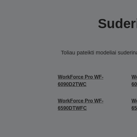
Suderi
Toliau pateikti modeliai suderi
WorkForce Pro WF-
Wo
6090D2TWC
6
WorkForce Pro WF-
Wo
6590DTWFC
6