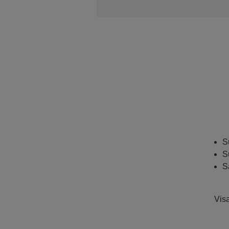
S
S
S
Visa