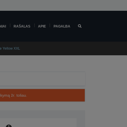
NIAI
RAŠALAS
APIE
PAGALBA
ge Yellow XXL
kymą žr. toliau.