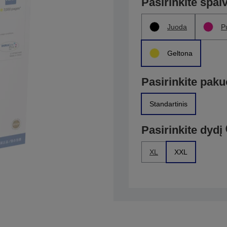
Pasirinkite spal
Juoda
P
Geltona
Pasirinkite paku
Standartinis
Pasirinkite dydį
XL
XXL