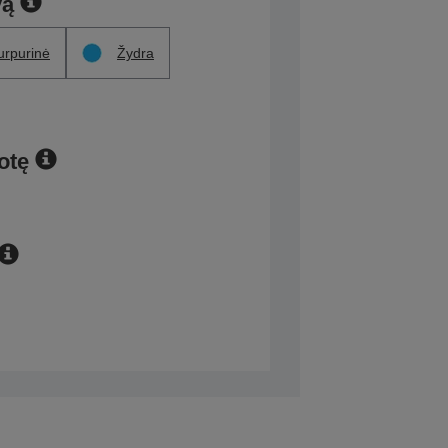
vą
urpurinė
Žydra
otę