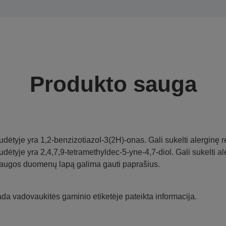
Produkto sauga
udėtyje yra 1,2-benzizotiazol-3(2H)-onas. Gali sukelti alerginę r
udėtyje yra 2,4,7,9-tetramethyldec-5-yne-4,7-diol. Gali sukelti al
augos duomenų lapą galima gauti paprašius.
da vadovaukitės gaminio etiketėje pateikta informacija.