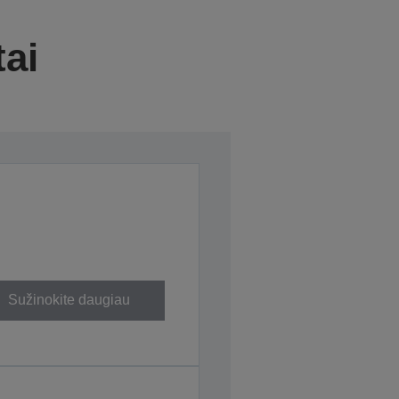
tai
Sužinokite daugiau