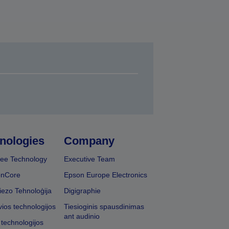
nologies
Company
ee Technology
Executive Team
onCore
Epson Europe Electronics
iezo Tehnoloģija
Digigraphie
vios technologijos
Tiesioginis spausdinimas
ant audinio
 technologijos