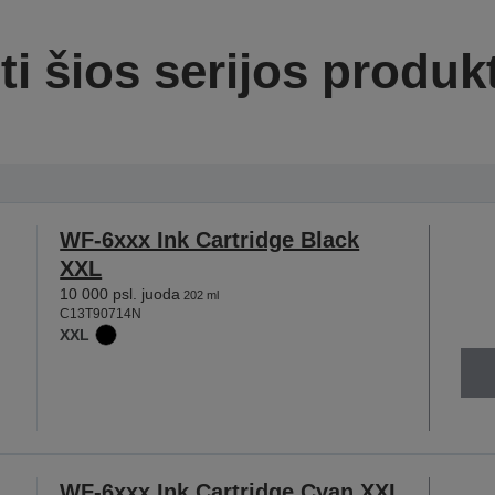
ti šios serijos produk
WF-6xxx Ink Cartridge Black
XXL
10 000 psl. juoda
202 ml
C13T90714N
XXL
WF-6xxx Ink Cartridge Cyan XXL