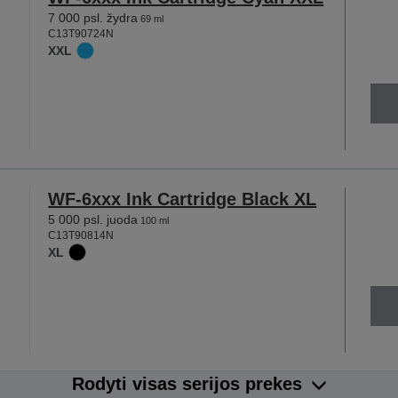
7 000 psl. žydra
69 ml
C13T90724N
XXL
WF-6xxx Ink Cartridge Black XL
5 000 psl. juoda
100 ml
C13T90814N
XL
Rodyti visas serijos prekes