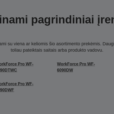
nami pagrindiniai įre
nami su viena ar keliomis šio asortimento prekėmis. Daug
toliau pateiktais saitais arba produkto vadovu.
rkForce Pro WF-
WorkForce Pro WF-
090DTWC
6090DW
rkForce Pro WF-
590DWF