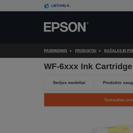
Skip
LIETUVIŲ K.
to
main
content
PAGRINDINIS
PRODUKTAI
RAŠALAS IR PO
WF-6xxx Ink Cartridge
Serijos modeliai
Produkto sau
Nutrauktas prod