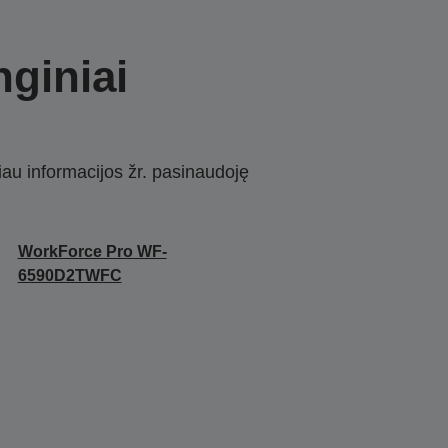
nginiai
iau informacijos žr. pasinaudoję
WorkForce Pro WF-
6590D2TWFC