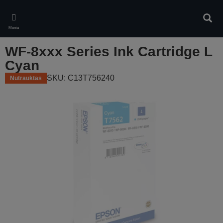
Skip
to
Ieškot
main
Meniu
content
WF-8xxx Series Ink Cartridge L
Cyan
SKU: C13T756240
Nutrauktas