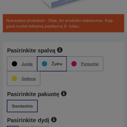
Nutrauktas produktas - Deja, šio produkto nebeturime. Kaip
gauti nuolat teikiamą palaikymą žr. toliau.
Pasirinkite spalvą
Juoda
Žydra
Purpurinė
Geltona
Pasirinkite pakuotę
Standartinis
Pasirinkite dydį