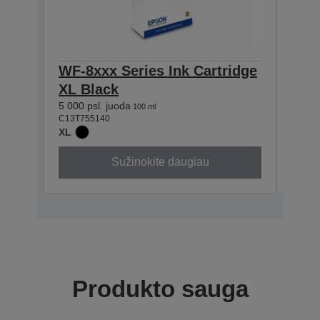
WF-8xxx Series Ink Cartridge
WF-8
XL Black
XL 
5 000 psl. juoda
5 000 
100 ml
C13T755140
C13T7
XL
XL
Sužinokite daugiau
Produkto sauga