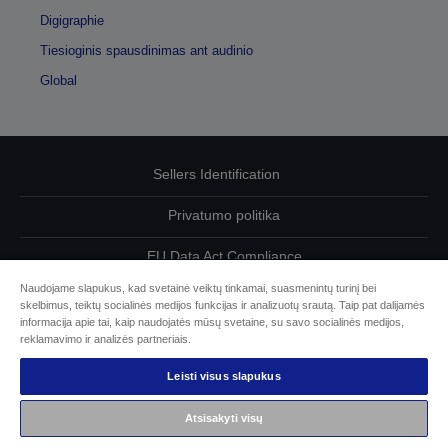
Digigraphie
Tiesioginis spausdinimas ant audinio
Global
Sellers Identification
Privatumo politika
EU Data Act Compliance
Naudojame slapukus, kad svetainė veiktų tinkamai, suasmenintų turinį bei
Susisiekite su mumis dėl savo duomenų
skelbimus, teiktų socialinės medijos funkcijas ir analizuotų srautą. Taip pat dalijamės
informacija apie tai, kaip naudojatės mūsų svetaine, su savo socialinės medijos,
Cookie Information
reklamavimo ir analizės partneriais.
Leisti visus slapukus
„Epson“ įsipareigojimas dėl prieinamumo
Atsisakyti visų
© „Seiko Epson“, 2026 m.