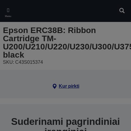
Skip
to
Ieškot
main
Meniu
content
Epson ERC38B: Ribbon
Cartridge TM-
U200/U210/U220/U230/U300/U37
black
SKU: C43S015374
Kur pirkti
Suderinami pagrindiniai