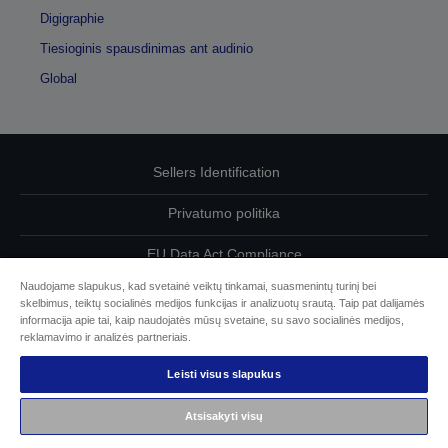
Digigraphie
Tiesioginis spausdinimas ant audinio
Global
Sellers Identification
Privatumo politika
EU Data Act Compliance
Naudojame slapukus, kad svetainė veiktų tinkamai, suasmenintų turinį bei
Susisiekite su mumis dėl savo duomenų
skelbimus, teiktų socialinės medijos funkcijas ir analizuotų srautą. Taip pat dalijamės
informacija apie tai, kaip naudojatės mūsų svetaine, su savo socialinės medijos,
Cookie Information
reklamavimo ir analizės partneriais.
Leisti visus slapukus
„Epson“ įsipareigojimas dėl prieinamumo
Atsisakyti visų
© „Seiko Epson“, 2026 m.