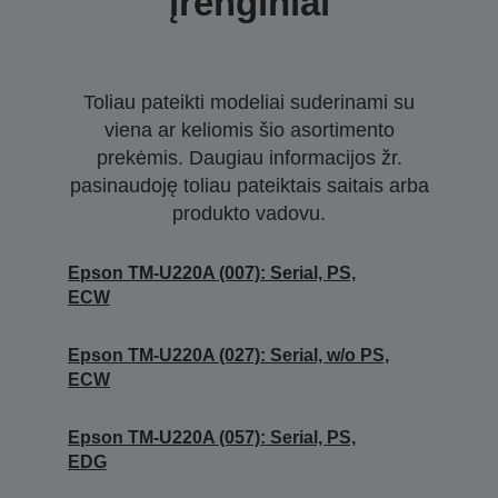
įrenginiai
Toliau pateikti modeliai suderinami su
viena ar keliomis šio asortimento
prekėmis. Daugiau informacijos žr.
pasinaudoję toliau pateiktais saitais arba
produkto vadovu.
Epson TM-U220A (007): Serial, PS,
ECW
Epson TM-U220A (027): Serial, w/o PS,
ECW
Epson TM-U220A (057): Serial, PS,
EDG