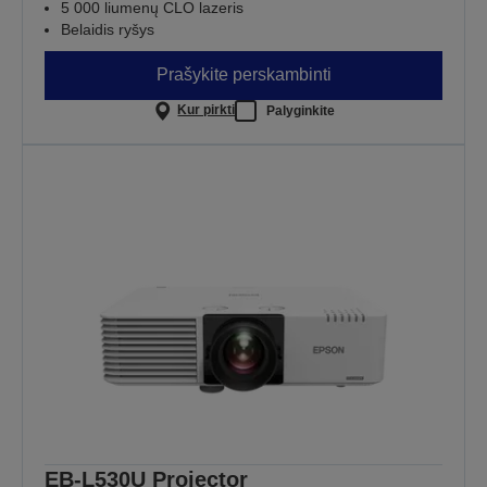
5 000 liumenų CLO lazeris
Belaidis ryšys
Prašykite perskambinti
Kur pirkti
Palyginkite
EB-L530U Projector