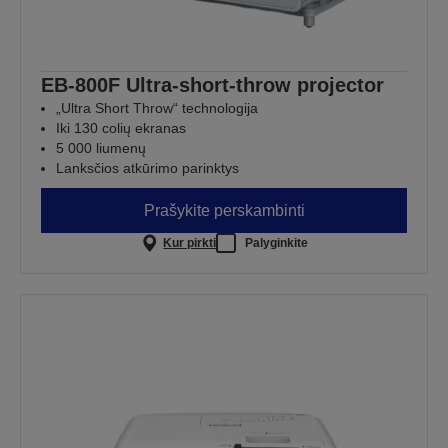
EB-800F Ultra-short-throw projector
„Ultra Short Throw“ technologija
Iki 130 colių ekranas
5 000 liumenų
Lanksčios atkūrimo parinktys
Prašykite perskambinti
Kur pirkti
Palyginkite