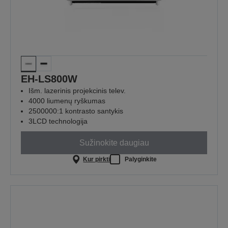
EH-LS800W
Išm. lazerinis projekcinis telev.
4000 liumenų ryškumas
2500000:1 kontrasto santykis
3LCD technologija
Sužinokite daugiau
Kur pirkti
Palyginkite