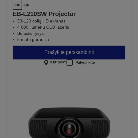
EB-L210SW Projector
53-120 colių HD ekranas
4 000 liumenų CLO lazeris
Belaidis ryšys
5 metų garantija
Prašykite perskambinti
Kur pirkti
Palyginkite