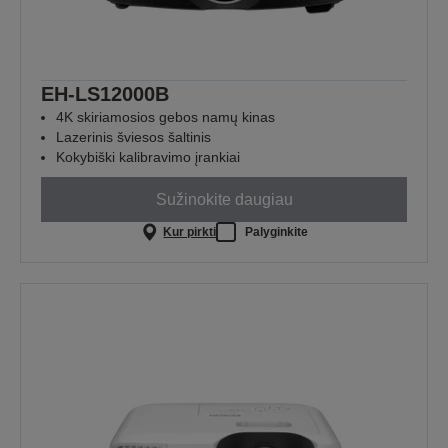
EH-LS12000B
4K skiriamosios gebos namų kinas
Lazerinis šviesos šaltinis
Kokybiški kalibravimo įrankiai
Sužinokite daugiau
Kur pirkti
Palyginkite