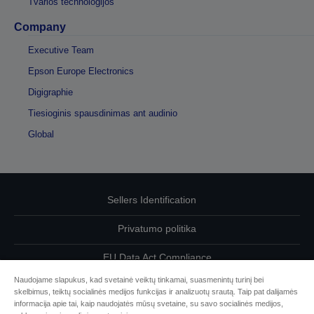
Tvarios technologijos
Company
Executive Team
Epson Europe Electronics
Digigraphie
Tiesioginis spausdinimas ant audinio
Global
Sellers Identification
Privatumo politika
EU Data Act Compliance
Naudojame slapukus, kad svetainė veiktų tinkamai, suasmenintų turinį bei
Susisiekite su mumis dėl savo duomenų
skelbimus, teiktų socialinės medijos funkcijas ir analizuotų srautą. Taip pat dalijamės
informacija apie tai, kaip naudojatės mūsų svetaine, su savo socialinės medijos,