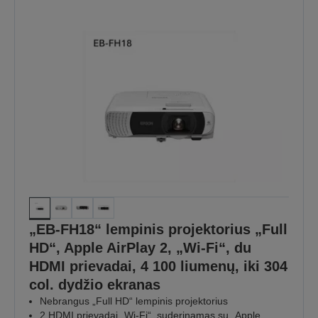
„EB-FH18“ lempinis projektorius „Full
HD“, Apple AirPlay 2, „Wi-Fi“, du
HDMI prievadai, 4 100 liumenų, iki 304
col. dydžio ekranas
Nebrangus „Full HD“ lempinis projektorius
2 HDMI prievadai,„Wi-Fi“, suderinamas su „Apple