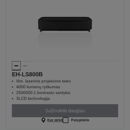
EH-LS800B
Išm. lazerinis projekcinis telev.
4000 liumenų ryškumas
2500000:1 kontrasto santykis
3LCD technologija
Sužinokite daugiau
Kur pirkti
Palyginkite