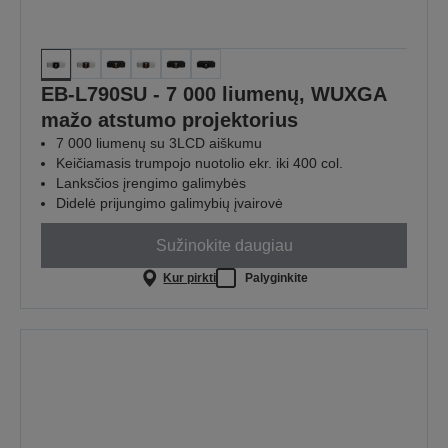
EB-L790SU - 7 000 liumenų, WUXGA
mažo atstumo projektorius
7 000 liumenų su 3LCD aiškumu
Keičiamasis trumpojo nuotolio ekr. iki 400 col.
Lanksčios įrengimo galimybės
Didelė prijungimo galimybių įvairovė
Sužinokite daugiau
Kur pirkti
Palyginkite