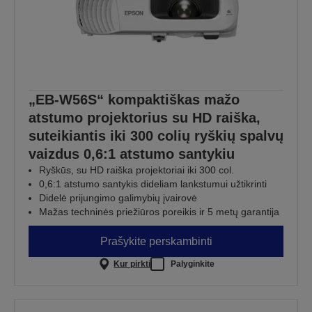
„EB-W56S“ kompaktiškas mažo
atstumo projektorius su HD raiška,
suteikiantis iki 300 colių ryškių spalvų
vaizdus 0,6:1 atstumo santykiu
Ryškūs, su HD raiška projektoriai iki 300 col.
0,6:1 atstumo santykis dideliam lankstumui užtikrinti
Didelė prijungimo galimybių įvairovė
Mažas techninės priežiūros poreikis ir 5 metų garantija
Prašykite perskambinti
Kur pirkti
Palyginkite