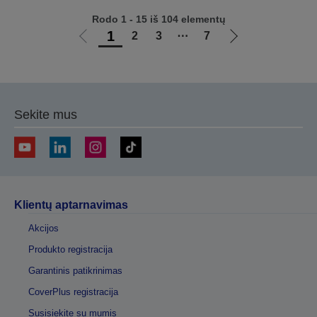
Rodo 1 - 15 iš 104 elementų
1
2
3
⋯
7
Eiti
Eiti
į
į
ankstesnį
kitą
puslapį
puslapį
Sekite mus
Klientų aptarnavimas
Akcijos
Produkto registracija
Garantinis patikrinimas
CoverPlus registracija
Susisiekite su mumis