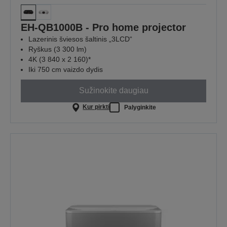
EH-QB1000B - Pro home projector
Lazerinis šviesos šaltinis „3LCD“
Ryškus (3 300 lm)
4K (3 840 x 2 160)*
Iki 750 cm vaizdo dydis
Sužinokite daugiau
Kur pirkti
Palyginkite