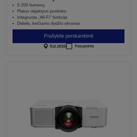
5 200 liumenų
Platus objektyvo poslinkis
Integruota „Wi-Fi“ funkcija
Didelis, keičiamo dydžio ekranas
Prašykite perskambinti
Kur pirkti
Palyginkite