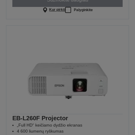
Kur pirkti
Palyginkite
EB-L260F Projector
„Full HD“ keičiamo dydžio ekranas
4 600 liumenų ryškumas