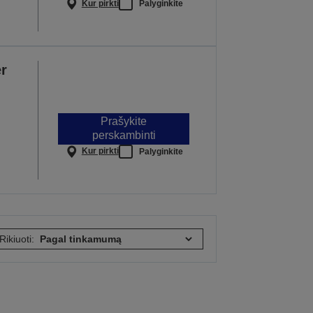
Kur pirkti
Palyginkite
r
Prašykite
perskambinti
Kur pirkti
Palyginkite
Rikiuoti: