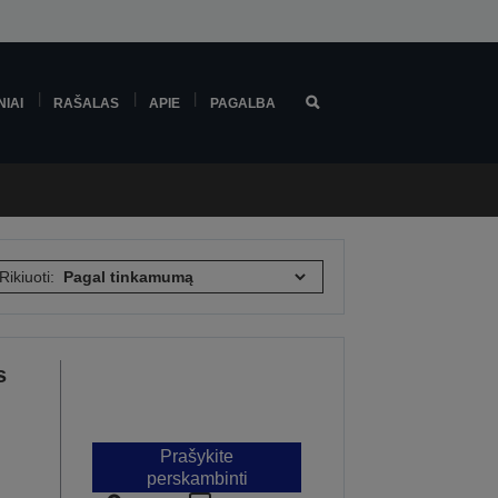
NIAI
RAŠALAS
APIE
PAGALBA
Rikiuoti:
s
Prašykite
perskambinti