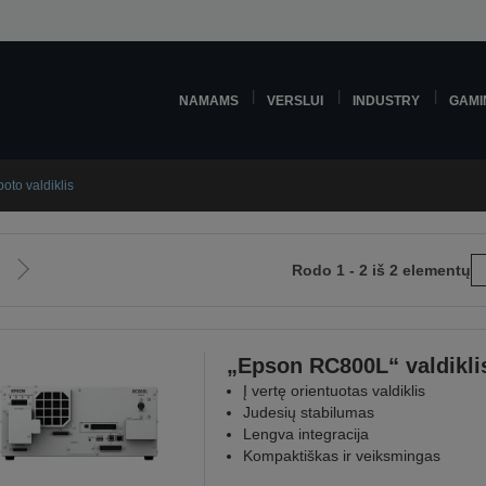
NAMAMS
VERSLUI
INDUSTRY
GAMI
oto valdiklis
Rodo 1 - 2 iš 2 elementų
Eiti
į
snį
kitą
į
puslapį
„Epson RC800L“ valdikli
Į vertę orientuotas valdiklis
Judesių stabilumas
Lengva integracija
Kompaktiškas ir veiksmingas