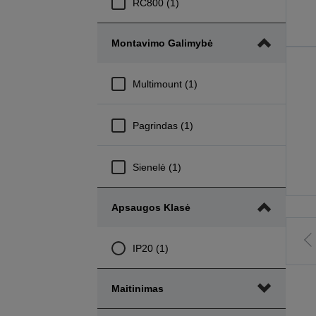
RC800 (1)
Montavimo Galimybė
Multimount (1)
Pagrindas (1)
Sienelė (1)
Apsaugos Klasė
E
IP20 (1)
į
a
Maitinimas
p