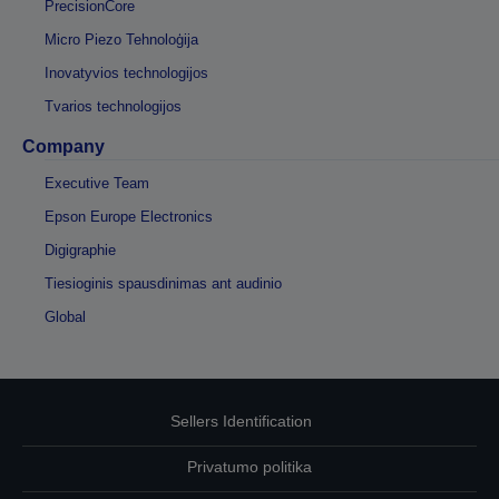
PrecisionCore
Micro Piezo Tehnoloģija
Inovatyvios technologijos
Tvarios technologijos
Company
Executive Team
Epson Europe Electronics
Digigraphie
Tiesioginis spausdinimas ant audinio
Global
Sellers Identification
Privatumo politika