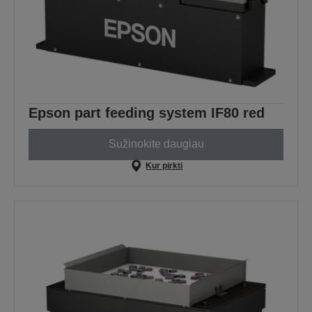
Epson part feeding system IF80 red
Sužinokite daugiau
Kur pirkti