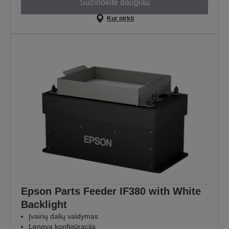
Sužinokite daugiau
Kur pirkti
Epson Parts Feeder IF380 with White
Backlight
Įvairių dalių valdymas
Lengva konfigūracija