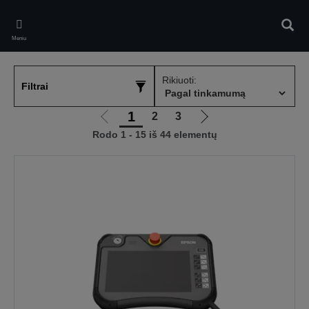
Skip
to
Ieškot
main
Meniu
content
Rikiuoti:
Filtrai
1
2
3
Eiti
Eiti
Rodo 1 - 15 iš 44 elementų
į
į
ankstesnį
kitą
puslapį
puslapį