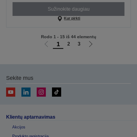
Sužinokite daugiau
Kur pirkti
Rodo 1 - 15 iš 44 elementų
1
2
3
Eiti
Eiti
į
į
ankstesnį
kitą
puslapį
puslapį
Sekite mus
Klientų aptarnavimas
Akcijos
Produkto registracija