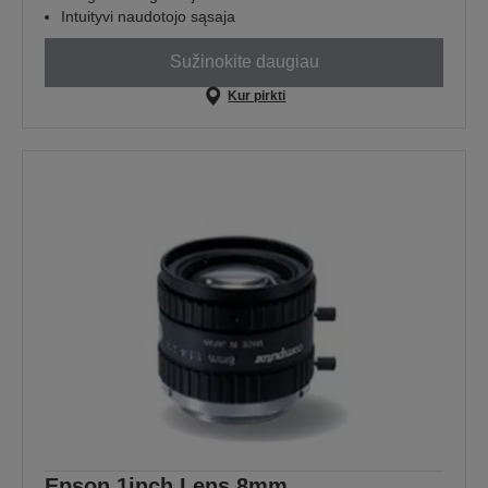
Intuityvi naudotojo sąsaja
Sužinokite daugiau
Kur pirkti
Epson 1inch Lens 8mm