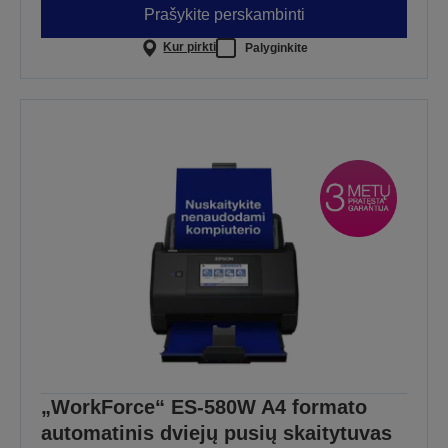
Prašykite perskambinti
Kur pirkti
Palyginkite
„WorkForce“ ES-580W A4 formato
automatinis dviejų pusių skaitytuvas