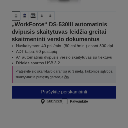
„WorkForce“ DS-530III automatinis
dvipusis skaitytuvas leidžia greitai
skaitmeninti verslo dokumentus
Nuskaitymas: 40 psl./min. (80 col./min.) esant 300 dpi
ADT talpa: 60 puslapių
A4 automatinis dvipusis verslo skaitytuvas su tiektuvu
Didelės spartos USB 3.2
Pratęskite šio skaitytuvo garantiją iki 3 metų. Taikomos sąlygos,
suaktyvinkite pratęstą garantiją
čia
.
Prašykite perskambinti
Kur pirkti
Palyginkite