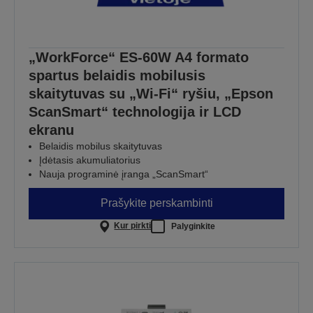
„WorkForce“ ES-60W A4 formato
spartus belaidis mobilusis
skaitytuvas su „Wi-Fi“ ryšiu, „Epson
ScanSmart“ technologija ir LCD
ekranu
Belaidis mobilus skaitytuvas
Įdėtasis akumuliatorius
Nauja programinė įranga „ScanSmart“
Prašykite perskambinti
Kur pirkti
Palyginkite