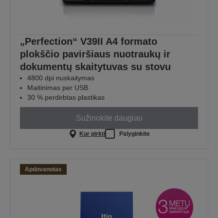
„Perfection“ V39II A4 formato
plokščio paviršiaus nuotraukų ir
dokumentų skaitytuvas su stovu
4800 dpi nuskaitymas
Maitinimas per USB
30 % perdirbtas plastikas
Sužinokite daugiau
Kur pirkti
Palyginkite
Apdovanotas