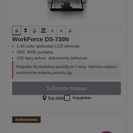
WorkForce DS-730N
1,44 colio spalvotas LCD ekranas
DDC 4500 puslapių
100 lapų autom. dokumentų tiektuvas
Pratęskite šio skaitytuvo garantiją iki 3 metų. Taikomos sąlygos,
suaktyvinkite pratęstą garantiją
čia
.
Sužinokite daugiau
Kur pirkti
Palyginkite
Apdovanotas