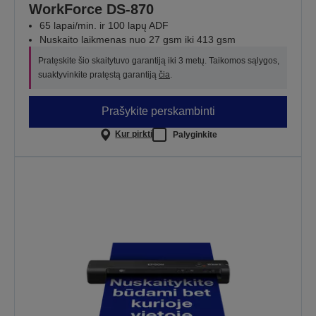
WorkForce DS-870
65 lapai/min. ir 100 lapų ADF
Nuskaito laikmenas nuo 27 gsm iki 413 gsm
Pratęskite šio skaitytuvo garantiją iki 3 metų. Taikomos sąlygos,
suaktyvinkite pratęstą garantiją
čia
.
Prašykite perskambinti
Kur pirkti
Palyginkite