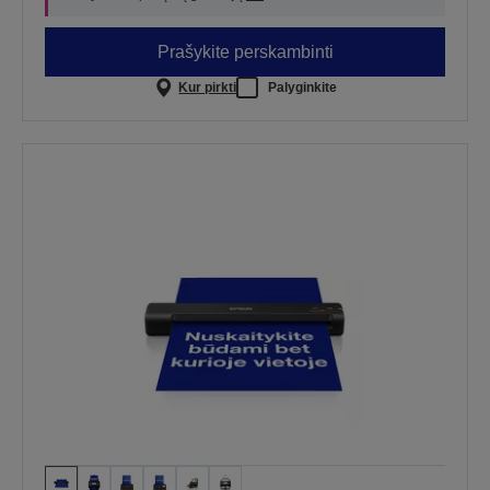
Prašykite perskambinti
Kur pirkti
Palyginkite