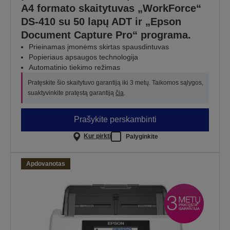
A4 formato skaitytuvas „WorkForce“
DS-410 su 50 lapų ADT ir „Epson
Document Capture Pro“ programa.
Prieinamas įmonėms skirtas spausdintuvas
Popieriaus apsaugos technologija
Automatinio tiekimo režimas
Pratęskite šio skaitytuvo garantiją iki 3 metų. Taikomos sąlygos,
suaktyvinkite pratęstą garantiją
čia
.
Prašykite perskambinti
Kur pirkti
Palyginkite
Apdovanotas