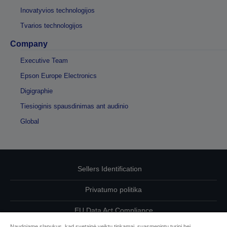
Inovatyvios technologijos
Tvarios technologijos
Company
Executive Team
Epson Europe Electronics
Digigraphie
Tiesioginis spausdinimas ant audinio
Global
Sellers Identification
Privatumo politika
EU Data Act Compliance
Naudojame slapukus, kad svetainė veiktų tinkamai, suasmenintų turinį bei