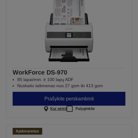
WorkForce DS-970
85 lapai/min. ir 100 lapų ADF
Nuskaito laikmenas nuo 27 gsm iki 413 gsm
Prašykite perskambinti
Kur pirkti
Palyginkite
Apdovanotas