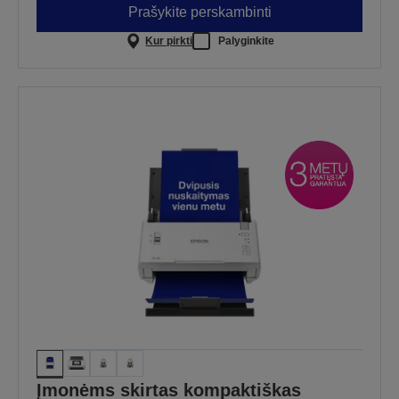
Prašykite perskambinti
Kur pirkti
Palyginkite
Įmonėms skirtas kompaktiškas