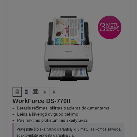
WorkForce DS-770II
Lėtasis režimas, skirtas trapiems dokumentams
Leidžia išvengti dvigubo tiekimo
Pasirinktinis plokštuminis skaitytuvas
Pratęskite šio skaitytuvo garantiją iki 3 metų. Taikomos sąlygos,
suaktyvinkite pratęstą garantiją
čia
.