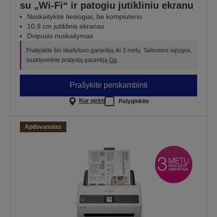
su „Wi-Fi“ ir patogiu jutikliniu ekranu
Nuskaitykite tiesiogiai, be kompiuterio
10,9 cm jutiklinis ekranas
Dvipusis nuskaitymas
Pratęskite šio skaitytuvo garantiją iki 3 metų. Taikomos sąlygos,
suaktyvinkite pratęstą garantiją
čia
.
Prašykite perskambinti
Kur pirkti
Palyginkite
Apdovanotas