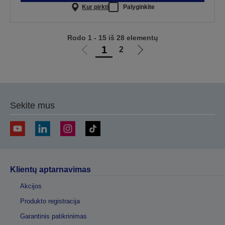
Kur pirkti
Palyginkite
Rodo 1 - 15 iš 28 elementų
1
2
Eiti
Eiti
į
į
ankstesnį
kitą
puslapį
puslapį
Sekite mus
Klientų aptarnavimas
Akcijos
Produkto registracija
Garantinis patikrinimas