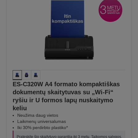
ES-C320W A4 formato kompaktiškas
dokumentų skaitytuvas su „Wi-Fi“
ryšiu ir U formos lapų nuskaitymo
keliu
Neužima daug vietos
Laikmenų universalumas
Iki 30% perdirbto plastiko*
Pratęskite šio skaitytuvo garantiją iki 3 metų. Taikomos sąlygos,