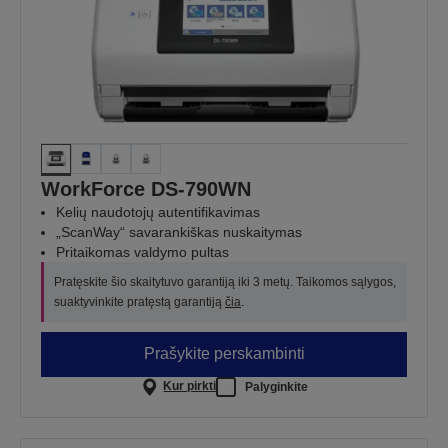
WorkForce DS-790WN
Kelių naudotojų autentifikavimas
„ScanWay“ savarankiškas nuskaitymas
Pritaikomas valdymo pultas
Pratęskite šio skaitytuvo garantiją iki 3 metų. Taikomos sąlygos,
suaktyvinkite pratęstą garantiją
čia
.
Prašykite perskambinti
Kur pirkti
Palyginkite