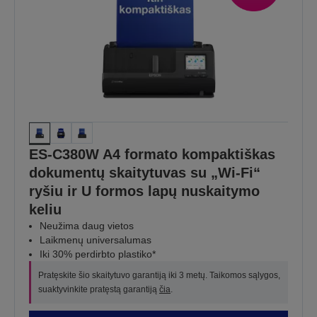
ES-C380W A4 formato kompaktiškas
dokumentų skaitytuvas su „Wi-Fi“
ryšiu ir U formos lapų nuskaitymo
keliu
Neužima daug vietos
Laikmenų universalumas
Iki 30% perdirbto plastiko*
Pratęskite šio skaitytuvo garantiją iki 3 metų. Taikomos sąlygos,
suaktyvinkite pratęstą garantiją
čia
.