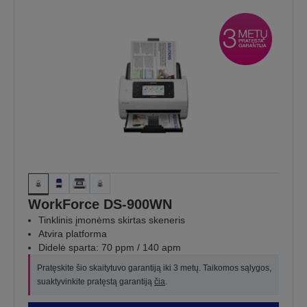
WorkForce DS-900WN
Tinklinis įmonėms skirtas skeneris
Atvira platforma
Didelė sparta: 70 ppm / 140 apm
Pratęskite šio skaitytuvo garantiją iki 3 metų. Taikomos sąlygos,
suaktyvinkite pratęstą garantiją
čia
.