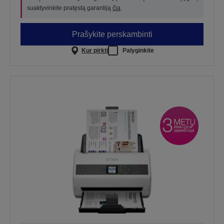
suaktyvinkite pratęstą garantiją
čia
.
Prašykite perskambinti
Kur pirkti
Palyginkite