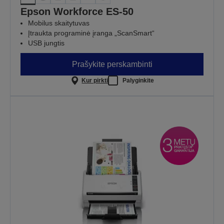
Epson Workforce ES-50
Mobilus skaitytuvas
Įtraukta programinė įranga „ScanSmart“
USB jungtis
Prašykite perskambinti
Kur pirkti
Palyginkite