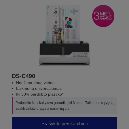
DS-C490
Neužima daug vietos
Laikmenų universalumas
Iki 30% perdirbto plastiko*
Pratęskite šio skaitytuvo garantiją iki 3 metų. Taikomos sąlygos,
suaktyvinkite pratęstą garantiją
čia
.
Prašykite perskambinti