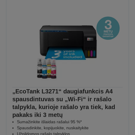
„EcoTank L3271“ daugiafunkcis A4
spausdintuvas su „Wi-Fi“ ir rašalo
talpykla, kurioje rašalo yra tiek, kad
pakaks iki 3 metų
Sumažinkite išlaidas rašalui 95 %*
Spausdinkite, kopijuokite, nuskaitykite
Užpildomos rašalo talpyklos