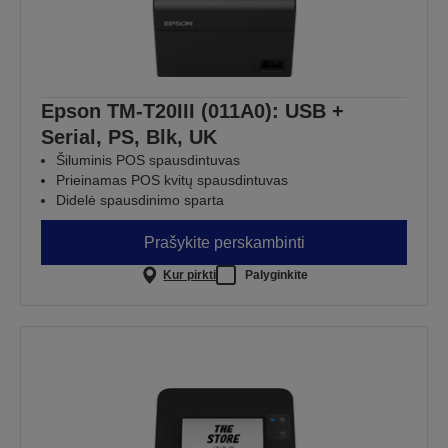
Epson TM-T20III (011A0): USB +
Serial, PS, Blk, UK
Šiluminis POS spausdintuvas
Prieinamas POS kvitų spausdintuvas
Didelė spausdinimo sparta
Prašykite perskambinti
Kur pirkti
Palyginkite