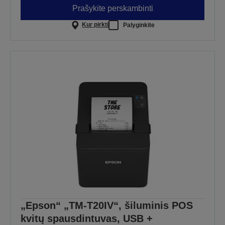
Prašykite perskambinti
Kur pirkti
Palyginkite
„Epson“ „TM-T20IV“, šiluminis POS
kvitų spausdintuvas, USB +