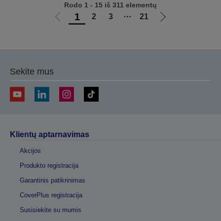
Rodo 1 - 15 iš 311 elementų
1
2
3
⋯
21
Eiti
Eiti
į
į
ankstesnį
kitą
puslapį
puslapį
Sekite mus
Klientų aptarnavimas
Akcijos
Produkto registracija
Garantinis patikrinimas
CoverPlus registracija
Susisiekite su mumis