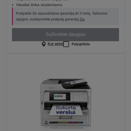
Idealiai tinka studentams
Pratęskite šio spausdintuvo garantiją iki 3 metų. Taikomos
sąlygos, suaktyvinkite pratęstą garantiją
čia
Sužinokite daugiau
Kur pirkti
Palyginkite