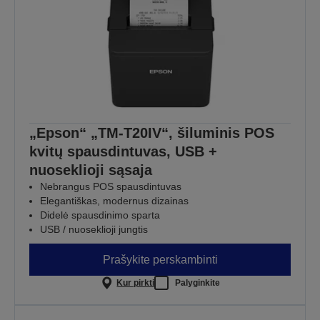
„Epson“ „TM-T20IV“, šiluminis POS
kvitų spausdintuvas, USB +
nuoseklioji sąsaja
Nebrangus POS spausdintuvas
Elegantiškas, modernus dizainas
Didelė spausdinimo sparta
USB / nuoseklioji jungtis
Prašykite perskambinti
Kur pirkti
Palyginkite