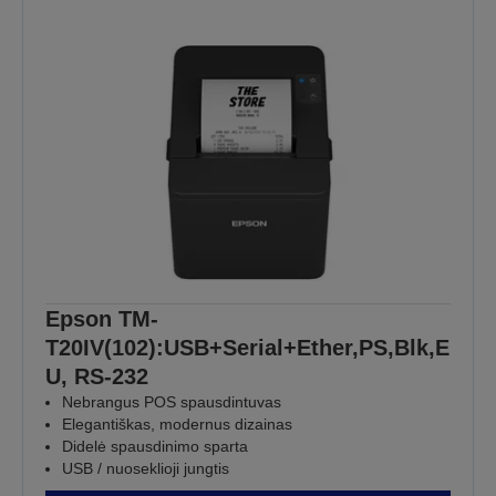
Epson TM-
T20IV(102):USB+Serial+Ether,PS,Blk,E
U, RS-232
Nebrangus POS spausdintuvas
Elegantiškas, modernus dizainas
Didelė spausdinimo sparta
USB / nuoseklioji jungtis