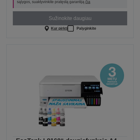
sąlygos, suaktyvinkite pratęstą garantiją
čia
Sužinokite daugiau
Kur pirkti
Palyginkite