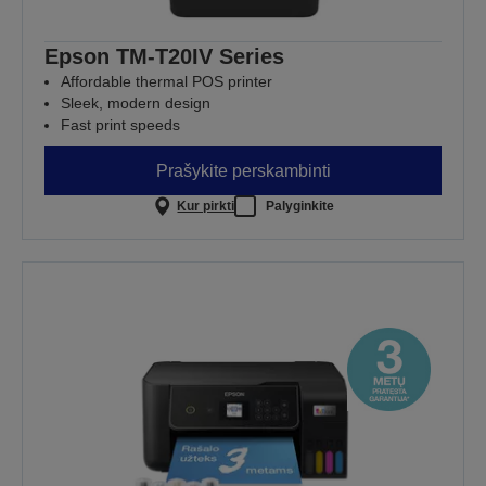
Epson TM-T20IV Series
Affordable thermal POS printer
Sleek, modern design
Fast print speeds
Prašykite perskambinti
Kur pirkti
Palyginkite