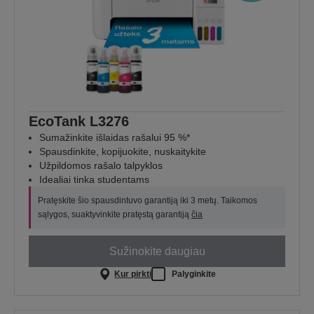
EcoTank L3276
Sumažinkite išlaidas rašalui 95 %*
Spausdinkite, kopijuokite, nuskaitykite
Užpildomos rašalo talpyklos
Idealiai tinka studentams
Pratęskite šio spausdintuvo garantiją iki 3 metų. Taikomos
sąlygos, suaktyvinkite pratęstą garantiją
čia
Sužinokite daugiau
Kur pirkti
Palyginkite