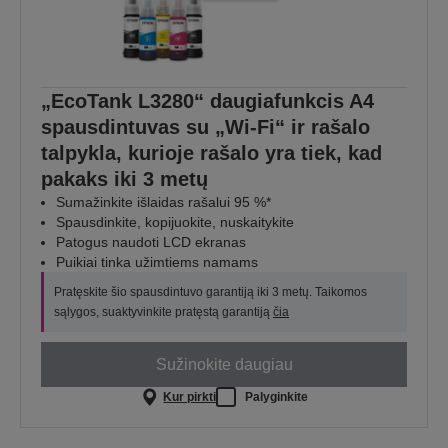
„EcoTank L3280“ daugiafunkcis A4
spausdintuvas su „Wi-Fi“ ir rašalo
talpykla, kurioje rašalo yra tiek, kad
pakaks iki 3 metų
Sumažinkite išlaidas rašalui 95 %*
Spausdinkite, kopijuokite, nuskaitykite
Patogus naudoti LCD ekranas
Puikiai tinka užimtiems namams
Pratęskite šio spausdintuvo garantiją iki 3 metų. Taikomos
sąlygos, suaktyvinkite pratęstą garantiją
čia
Sužinokite daugiau
Kur pirkti
Palyginkite