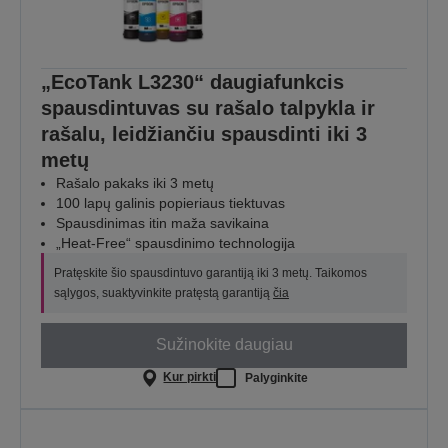
„EcoTank L3230“ daugiafunkcis
spausdintuvas su rašalo talpykla ir
rašalu, leidžiančiu spausdinti iki 3
metų
Rašalo pakaks iki 3 metų
100 lapų galinis popieriaus tiektuvas
Spausdinimas itin maža savikaina
„Heat-Free“ spausdinimo technologija
Pratęskite šio spausdintuvo garantiją iki 3 metų. Taikomos
sąlygos, suaktyvinkite pratęstą garantiją
čia
Sužinokite daugiau
Kur pirkti
Palyginkite