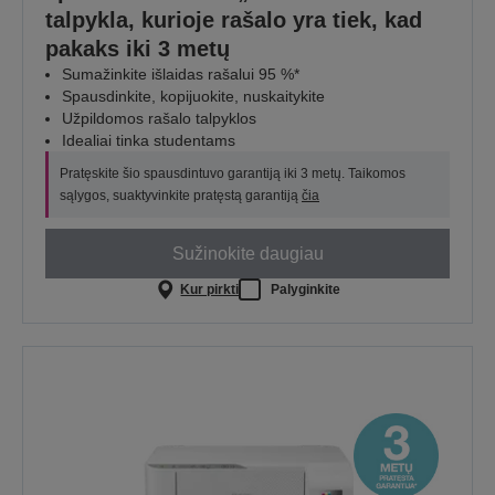
talpykla, kurioje rašalo yra tiek, kad
pakaks iki 3 metų
Sumažinkite išlaidas rašalui 95 %*
Spausdinkite, kopijuokite, nuskaitykite
Užpildomos rašalo talpyklos
Idealiai tinka studentams
Pratęskite šio spausdintuvo garantiją iki 3 metų. Taikomos
sąlygos, suaktyvinkite pratęstą garantiją
čia
Sužinokite daugiau
Kur pirkti
Palyginkite