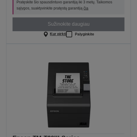
Pratęskite šio spausdintuvo garantiją iki 3 metų. Taikomos
sąlygos, suaktyvinkite pratęstą garantiją
čia
Sužinokite daugiau
Kur pirkti
Palyginkite