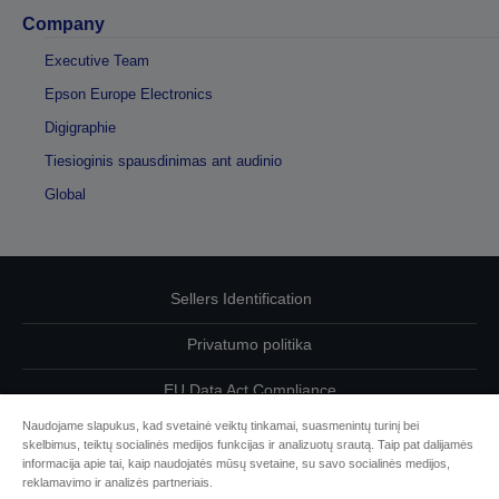
Company
Executive Team
Epson Europe Electronics
Digigraphie
Tiesioginis spausdinimas ant audinio
Global
Sellers Identification
Privatumo politika
EU Data Act Compliance
Naudojame slapukus, kad svetainė veiktų tinkamai, suasmenintų turinį bei
Susisiekite su mumis dėl savo duomenų
skelbimus, teiktų socialinės medijos funkcijas ir analizuotų srautą. Taip pat dalijamės
informacija apie tai, kaip naudojatės mūsų svetaine, su savo socialinės medijos,
Cookie Information
reklamavimo ir analizės partneriais.