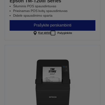
Epson TM-T20III Series
Šiluminis POS spausdintuvas
Prieinamas POS kvitų spausdintuvas
Didelė spausdinimo sparta
Prašykite perskambinti
Kur pirkti
Palyginkite