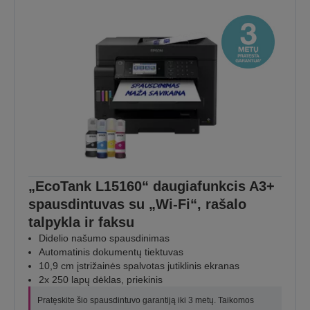
„EcoTank L15160“ daugiafunkcis A3+
spausdintuvas su „Wi-Fi“, rašalo
talpykla ir faksu
Didelio našumo spausdinimas
Automatinis dokumentų tiektuvas
10,9 cm įstrižainės spalvotas jutiklinis ekranas
2x 250 lapų dėklas, priekinis
Pratęskite šio spausdintuvo garantiją iki 3 metų. Taikomos