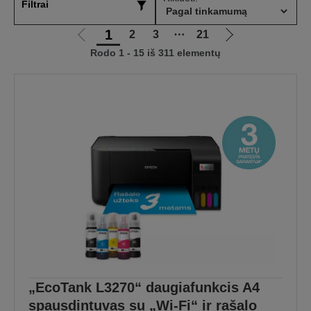
Filtrai
1
2
3
⋯
21
Eiti
Eiti
Rodo 1 - 15 iš 311 elementų
į
į
ankstesnį
kitą
puslapį
puslapį
„EcoTank L3270“ daugiafunkcis A4
spausdintuvas su „Wi-Fi“ ir rašalo