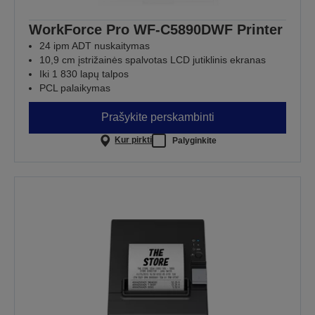
WorkForce Pro WF-C5890DWF Printer
24 ipm ADT nuskaitymas
10,9 cm įstrižainės spalvotas LCD jutiklinis ekranas
Iki 1 830 lapų talpos
PCL palaikymas
Prašykite perskambinti
Kur pirkti
Palyginkite