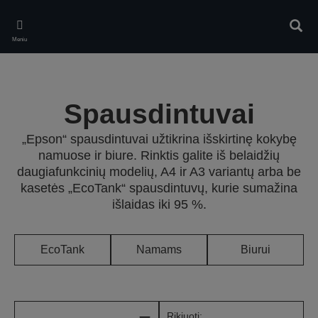
Skip
to
Ieškot
main
Meniu
content
Spausdintuvai
„Epson“ spausdintuvai užtikrina išskirtinę kokybę
namuose ir biure. Rinktis galite iš belaidžių
daugiafunkcinių modelių, A4 ir A3 variantų arba be
kasetės „EcoTank“ spausdintuvų, kurie sumažina
išlaidas iki 95 %.
EcoTank
Namams
Biurui
Rikiuoti: