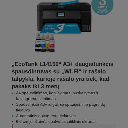
„EcoTank L14150“ A3+ daugiafunkcis
spausdintuvas su „Wi-Fi“ ir rašalo
talpykla, kurioje rašalo yra tiek, kad
pakaks iki 3 metų
A4 spausdinimas, kopijavimas, nuskaitymas ir
faksogramų siuntimas
Spausdinkite A3+ iš galinio spausdinimo pagrindų
tiektuvo
Automatinis dokumentų tiektuvas
6,8 cm įstrižainės spalvotas jutiklinis ekranas