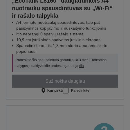
„EcoTank L8160“ daugiafunkcis A4
nuotraukų spausdintuvas su „Wi-Fi“
ir rašalo talpykla
A4 formato nuotraukų spausdintuvas, taip pat
pasižymintis kopijavimo ir nuskaitymo funkcijomis
Itin nebrangi 6 spalvų rašalo sistema
10,9 cm įstrižainės spalvotas jutiklinis ekranas
Spausdinkite ant iki 1,3 mm storio amatams skirto
popieriaus
Pratęskite šio spausdintuvo garantiją iki 3 metų. Taikomos
sąlygos, suaktyvinkite pratęstą garantiją
čia
Sužinokite daugiau
Kur pirkti
Palyginkite