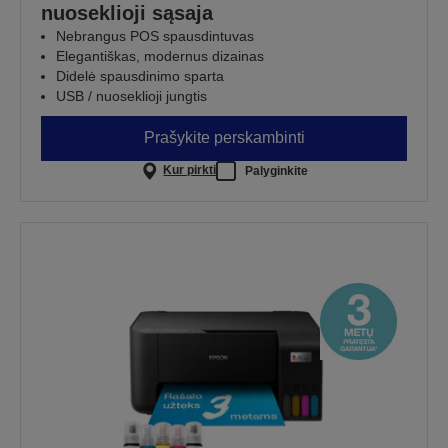
nuoseklioji sąsaja
Nebrangus POS spausdintuvas
Elegantiškas, modernus dizainas
Didelė spausdinimo sparta
USB / nuoseklioji jungtis
Prašykite perskambinti
Kur pirkti
Palyginkite