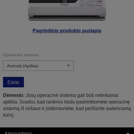
Pagrindinis produkto puslapis
Operacinė sistema:
Eikite
Dėmesio:
Jūsų operacinė sistema gali būti netinkamai
aptikta. Svarbu, kad rankiniu būdu pasirinktumėte operacinę
sistemą iš viršaus ir įsitikintumėte, kad peržiūrite suderinamą
turinį.
Atsisiuntimai