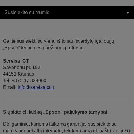
Susisiekite su mumis
Galite susisiekti su vienu iš toliau išvardytų įgaliotųjų
„Epson“ techninės priežiūros partnerių:
Servisa ICT
Savanoriu pr. 192
44151 Kaunas
Tel: +370 37 329000
Email:
info@servisaict.lt
Siųskite el. laišką „Epson“ palaikymo tarnybai
Dėl gaminių, kuriems taikoma garantija, susisiekite su
mumis per pokalbį internetu, telefonu arba el. paštu. Jei jūsų