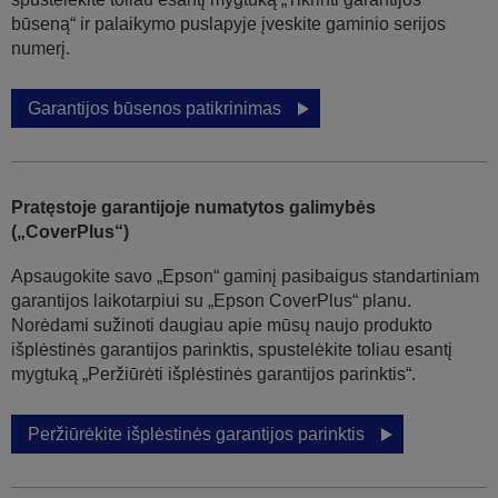
būseną“ ir palaikymo puslapyje įveskite gaminio serijos
numerį.
Garantijos būsenos patikrinimas
Pratęstoje garantijoje numatytos galimybės
(„CoverPlus“)
Apsaugokite savo „Epson“ gaminį pasibaigus standartiniam
garantijos laikotarpiui su „Epson CoverPlus“ planu.
Norėdami sužinoti daugiau apie mūsų naujo produkto
išplėstinės garantijos parinktis, spustelėkite toliau esantį
mygtuką „Peržiūrėti išplėstinės garantijos parinktis“.
Peržiūrėkite išplėstinės garantijos parinktis