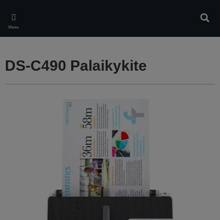
Skip
to
Ieškot
main
Meniu
content
DS-C490 Palaikykite