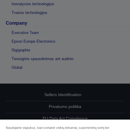
Inovatyvios technologijos
Tvarios technologijos
Company
Executive Team
Epson Europe Electronics
Digigraphie
Tiesioginis spausdinimas ant audinio
Global
Sellers Identification
Privatumo politika
EU Data Act Compliance
Naudojame slapukus, kad svetainė veiktų tinkamai, suasmenintų turinį bei