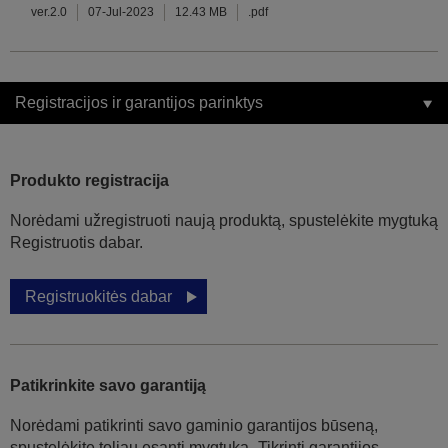
ver.2.0
07-Jul-2023
12.43 MB
.pdf
Registracijos ir garantijos parinktys
Produkto registracija
Norėdami užregistruoti naują produktą, spustelėkite mygtuką
Registruotis dabar.
Registruokitės dabar
Patikrinkite savo garantiją
Norėdami patikrinti savo gaminio garantijos būseną,
spustelėkite toliau esantį mygtuką „Tikrinti garantijos