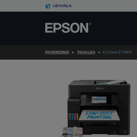
Skip
LIETUVIŲ K.
to
main
content
PAGRINDINIS
PAGALBA
EcoTank ET-5805