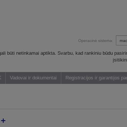
Operacinė sistema:
li būti netinkamai aptikta. Svarbu, kad rankiniu būdu pasiri
įsitik
K
Vadovai ir dokumentai
Registracijos ir garantijos pa