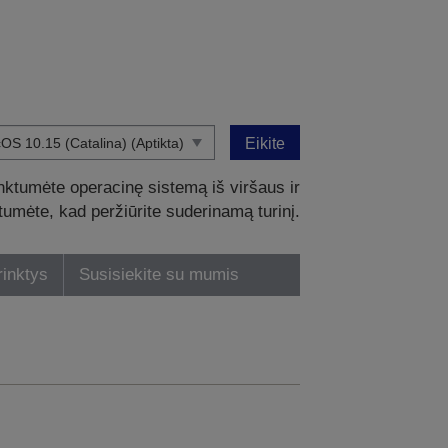
Eikite
nktumėte operacinę sistemą iš viršaus ir
intumėte, kad peržiūrite suderinamą turinį.
rinktys
Susisiekite su mumis