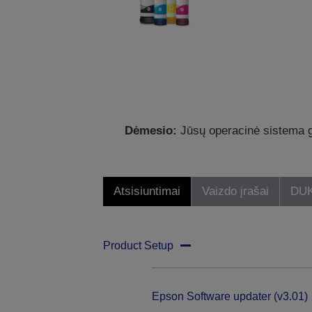
Dėmesio:
Jūsų operacinė sistema ga
Atsisiuntimai
Vaizdo įrašai
DU
Product Setup
Epson Software updater (v3.01)