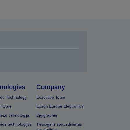
nologies
Company
ee Technology
Executive Team
onCore
Epson Europe Electronics
iezo Tehnoloģija
Digigraphie
vios technologijos
Tiesioginis spausdinimas
ant audinio